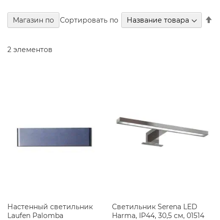
ы
е
З
Сортировать по
Магазин по
к
н
а
п
б
у
2
элементов
и
н
ы
Д
у
ш
е
в
ы
е
У
г
о
л
к
и
Настенный светильник
Светильник Serena LED
П
Laufen Palomba
Harma, IP44, 30,5 см, 01514