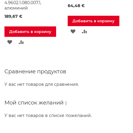
о
4.9602.1.080.007.1,
д
64,48 €
алюминий
д
о
189,67 €
Добавить в корзину
н
ы
ДОБАВИТЬ
ДОБАВИТЬ
Добавить в корзину
д
л
В
В
ДОБАВИТЬ
ДОБАВИТЬ
я
д
СПИСОК
СРАВНЕНИЕ
В
В
у
ш
ЖЕЛАНИЙ
СПИСОК
СРАВНЕНИЕ
а
Сравнение продуктов
ЖЕЛАНИЙ
Д
у
У вас нет товаров для сравнения.
ш
е
в
ы
Мой список желаний
е
н
У вас нет товаров в списке пожеланий.
а
б
о