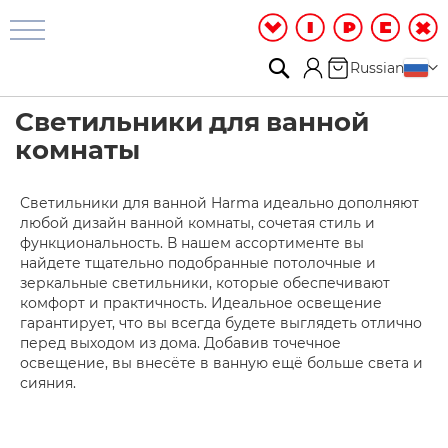
Ванная
и
душ
Поиск
Моя корзина
Язык
Russian
Д
Светильники для ванной
у
ш
комнаты
е
в
а
Светильники для ванной Harma идеально дополняют
я
любой дизайн ванной комнаты, сочетая стиль и
К
о
функциональность. В нашем ассортименте вы
м
найдете тщательно подобранные потолочные и
н
зеркальные светильники, которые обеспечивают
а
комфорт и практичность. Идеальное освещение
т
гарантирует, что вы всегда будете выглядеть отлично
а
перед выходом из дома. Добавив точечное
освещение, вы внесёте в ванную ещё больше света и
Д
сияния.
у
ш
е
в