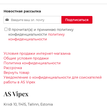
р
ы
Новостная рассылка
Д
Sign
у
Подписаться
ш
Up
е
for
Я прочитал(а) и принимаю политику
в
Our
конфиденциальности
политику
ы
Newsletter:
конфиденциальности
е
С
м
е
Условия продажи интернет-магазина
с
Общие условия продажи
и
Политика конфиденциальности
т
Рассрочка
е
Вернуть товар
л
Уведомление о конфиденциальности для соискателей
и
работы в AS Vipex
М
AS Vipex
е
б
е
Kriidi 10, 11415, Tallinn, Estonia
л