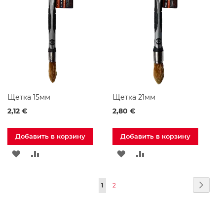
к
ЖЕЛАНИЙ
а
ф
ы
п
о
д
Р
а
к
о
Щетка 15мм
Щетка 21мм
в
и
2,12 €
2,80 €
н
у
Добавить в корзину
Добавить в корзину
С
в
ДОБАВИТЬ
ДОБАВИТЬ
ДОБАВИТЬ
ДОБАВИТЬ
е
В
В
В
В
т
и
Страница
Стра
След
You're
Страница
1
2
СПИСОК
СРАВНЕНИЕ
СПИСОК
СРАВНЕНИЕ
л
ь
currently
ЖЕЛАНИЙ
ЖЕЛАНИЙ
н
и
reading