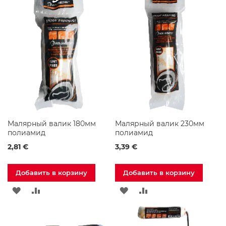
СПИСОК
СРАВНЕНИЕ
ь
СПИСОК
СРАВНЕНИЕ
д
ЖЕЛАНИЙ
л
ЖЕЛАНИЙ
я
В
а
н
н
о
й
К
о
м
н
Малярный валик 180мм
Малярный валик 230мм
а
полиамид
полиамид
т
2,81 €
3,39 €
ы
Н
Добавить в корзину
Добавить в корзину
а
с
ДОБАВИТЬ
ДОБАВИТЬ
ДОБАВИТЬ
ДОБАВИТЬ
т
е
В
В
В
В
н
н
СПИСОК
СРАВНЕНИЕ
СПИСОК
СРАВНЕНИЕ