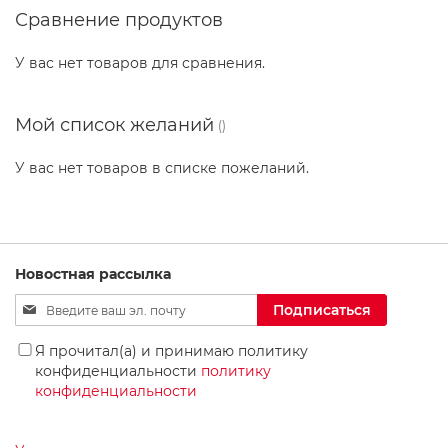
к
Сравнение продуктов
page
и
д
л
У вас нет товаров для сравнения.
я
в
а
Мой список желаний
н
н
о
У вас нет товаров в списке пожеланий.
й
к
о
м
н
Новостная рассылка
а
т
Sign
Подписаться
ы
Up
for
Р
Я прочитал(а) и принимаю политику
Our
а
конфиденциальности
политику
Newsletter:
к
конфиденциальности
о
в
и