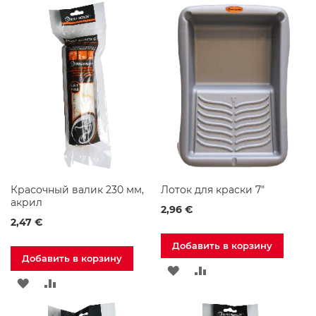
р
В
В
В
В
ы
СПИСОК
СРАВНЕНИЕ
СПИСОК
СРАВНЕНИЕ
Д
у
ЖЕЛАНИЙ
ЖЕЛАНИЙ
ш
е
в
ы
е
С
м
е
с
и
Красочный валик 230 мм,
Лоток для краски 7″
т
акрил
е
2,96 €
л
2,47 €
и
Добавить в корзину
Добавить в корзину
М
ДОБАВИТЬ
ДОБАВИТЬ
е
ДОБАВИТЬ
ДОБАВИТЬ
б
В
В
е
В
В
л