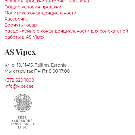
Условия продажи интернет-магазина
н
Общие условия продажи
а
Политика конфиденциальности
Рассрочка
Г
Вернуть товар
р
а
Уведомление о конфиденциальности для соискателей
н
работы в AS Vipex
и
т
AS Vipex
н
ы
е
Kriidi 10, 11415, Tallinn, Estonia
р
Мы открыты: Пн-Пт 8:00-17:00
а
к
+372 620 1000
о
info@vipex.ee
в
и
н
ы
К
е
р
а