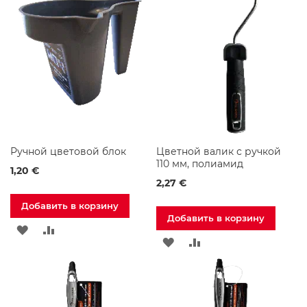
ы
е
ЖЕЛАНИЙ
ЖЕЛАНИЙ
Ш
к
а
ф
ы
Ш
к
а
ф
Ручной цветовой блок
Цветной валик с ручкой
ы
110 мм, полиамид
1,20 €
с
2,27 €
З
е
Добавить в корзину
р
Добавить в корзину
к
ДОБАВИТЬ
ДОБАВИТЬ
а
ДОБАВИТЬ
ДОБАВИТЬ
л
В
В
о
В
В
м
СПИСОК
СРАВНЕНИЕ
СПИСОК
СРАВНЕНИЕ
Ш
ЖЕЛАНИЙ