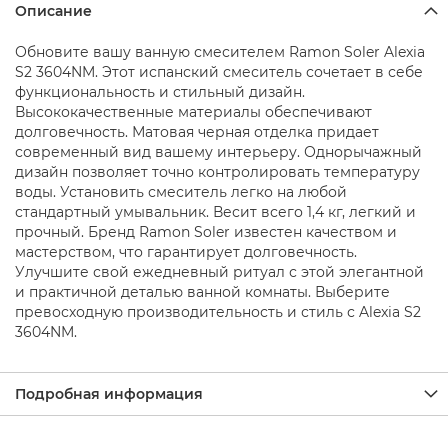
о
Описание
д
д
Обновите вашу ванную смесителем Ramon Soler Alexia
о
S2 3604NM. Этот испанский смеситель сочетает в себе
н
ы
функциональность и стильный дизайн.
д
Высококачественные материалы обеспечивают
л
долговечность. Матовая черная отделка придает
я
современный вид вашему интерьеру. Однорычажный
д
дизайн позволяет точно контролировать температуру
у
воды. Установить смеситель легко на любой
ш
стандартный умывальник. Весит всего 1,4 кг, легкий и
а
прочный. Бренд Ramon Soler известен качеством и
мастерством, что гарантирует долговечность.
Д
Улучшите свой ежедневный ритуал с этой элегантной
у
ш
и практичной деталью ванной комнаты. Выберите
е
превосходную производительность и стиль с Alexia S2
в
3604NM.
ы
е
н
Подробная информация
а
б
о