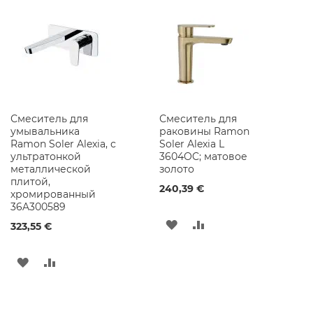
СПИСОК
СРАВНЕНИЕ
СПИСОК
СРАВНЕНИЕ
ы
е
ЖЕЛАНИЙ
ЖЕЛАНИЙ
Ш
к
а
ф
ы
Ш
Смеситель для
Смеситель для
к
умывальника
раковины Ramon
а
Ramon Soler Alexia, с
Soler Alexia L
ф
ультратонкой
3604OC; матовое
ы
металлической
золото
с
плитой,
З
240,39 €
хромированный
е
36A300589
р
ДОБАВИТЬ
ДОБАВИТЬ
к
323,55 €
а
В
В
л
ДОБАВИТЬ
ДОБАВИТЬ
о
СПИСОК
СРАВНЕНИЕ
м
В
В
ЖЕЛАНИЙ
Ш
СПИСОК
СРАВНЕНИЕ