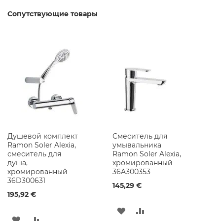
р
ы
Сопутствующие товары
Д
у
ш
е
в
ы
е
С
м
е
с
и
Душевой комплект
т
Смеситель для
Ramon Soler Alexia,
е
умывальника
смеситель для
л
Ramon Soler Alexia,
душа,
и
хромированный
хромированный
36A300353
36D300631
М
145,29 €
е
195,92 €
б
е
ДОБАВИТЬ
ДОБАВИТЬ
л
ДОБАВИТЬ
ДОБАВИТЬ