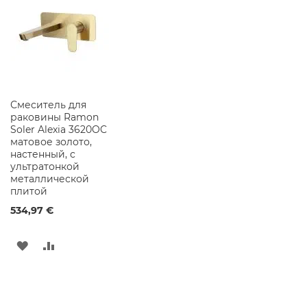
к
а
ЖЕЛАНИЙ
ф
ы
п
о
д
Р
а
Смеситель для
к
раковины Ramon
о
Soler Alexia 3620OC
в
матовое золото,
и
настенный, с
н
ультратонкой
у
металлической
плитой
С
534,97 €
в
е
т
ДОБАВИТЬ
ДОБАВИТЬ
и
л
В
В
ь
н
СПИСОК
СРАВНЕНИЕ
и