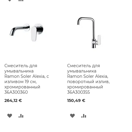
ь
В
В
д
В
В
л
СПИСОК
СРАВНЕНИЕ
я
СПИСОК
СРАВНЕНИЕ
В
ЖЕЛАНИЙ
а
ЖЕЛАНИЙ
н
н
о
й
К
о
Смеситель для
Смеситель для
м
умывальника
умывальника
н
Ramon Soler Alexia, с
Ramon Soler Alexia,
а
изливом 19 см,
поворотный излив,
т
хромированный
хромированный
ы
36A300360
36A300355
Н
264,12 €
150,49 €
а
с
т
ДОБАВИТЬ
ДОБАВИТЬ
ДОБАВИТЬ
ДОБАВИТЬ
е
н
В
В
В
В
н