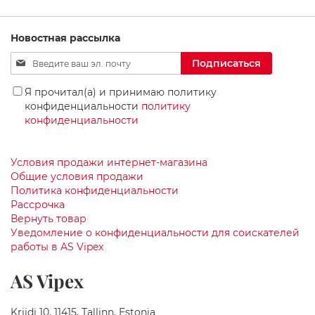
к
ЖЕЛАНИЙ
и
д
Новостная рассылка
л
я
Sign
Подписаться
в
Up
а
for
Я прочитал(а) и принимаю политику
н
Our
н
конфиденциальности
политику
Newsletter:
о
конфиденциальности
й
к
о
Условия продажи интернет-магазина
м
Общие условия продажи
н
Политика конфиденциальности
а
Рассрочка
т
Вернуть товар
ы
Уведомление о конфиденциальности для соискателей
Р
работы в AS Vipex
а
к
AS Vipex
о
в
и
Kriidi 10, 11415, Tallinn, Estonia