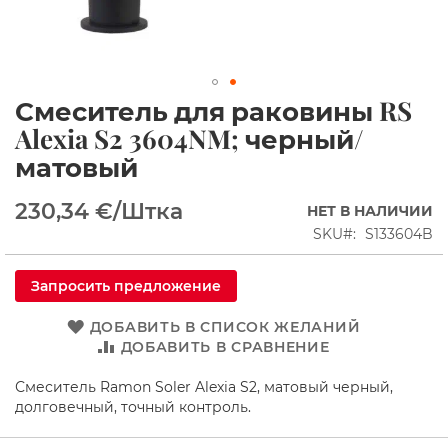
ы
е
к
а
б
Смеситель для раковины RS
и
Перейти
н
к
Alexia S2 3604NM; черный/
ы
началу
матовый
галереи
Д
изображений
у
230,34 €
/Штка
НЕТ В НАЛИЧИИ
ш
е
SKU
S133604B
в
ы
е
Запросить предложение
У
г
ДОБАВИТЬ В СПИСОК ЖЕЛАНИЙ
о
ДОБАВИТЬ В СРАВНЕНИЕ
л
к
Смеситель Ramon Soler Alexia S2, матовый черный,
и
долговечный, точный контроль.
П