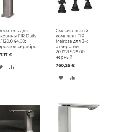
еситель для
Смесительный
ковины FIR Daily
комплект FIR
.1120.0.44.00;
Melrose для 3-х
орозное серебро
отверстий
20.1221.5.28.00,
7,17 €
черный
760,26 €
ДОБАВИТЬ
ДОБАВИТЬ
В
В
ДОБАВИТЬ
ДОБАВИТЬ
СПИСОК
СРАВНЕНИЕ
В
В
ЖЕЛАНИЙ
СПИСОК
СРАВНЕНИЕ
ЖЕЛАНИЙ