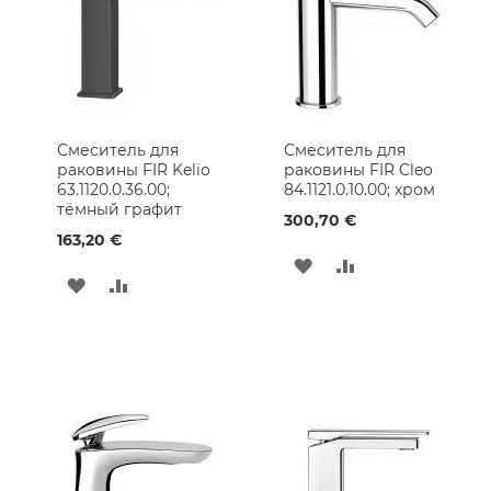
Коврики
для
Ванной
Комнаты
Смесители
для
Смеситель для
Смеситель для
Ванны
раковины FIR Kelio
раковины FIR Cleo
63.1120.0.36.00;
84.1121.0.10.00; хром
Кухня
тёмный графит
300,70 €
Кухонная
163,20 €
мойка
ДОБАВИТЬ
ДОБАВИТЬ
Кухонные
ДОБАВИТЬ
ДОБАВИТЬ
Смесители
В
В
В
В
Плитка
СПИСОК
СРАВНЕНИЕ
и
СПИСОК
СРАВНЕНИЕ
отделка
ЖЕЛАНИЙ
ЖЕЛАНИЙ
Керамическая
Плитка
Стеклянная
Мозаика