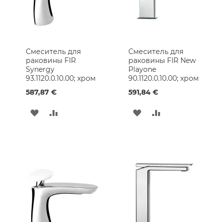
Плитка
из
Натурального
Камня
Смеситель для
Смеситель для
Малярные
раковины FIR
раковины FIR New
принадлежности
Synergy
Playone
Обои
93.1120.0.10.00; хром
90.1120.0.10.00; хром
587,87 €
591,84 €
Стеклянные
Блоки
ДОБАВИТЬ
ДОБАВИТЬ
ДОБАВИТЬ
ДОБАВИТЬ
Сад
и
В
В
В
В
отдых
СПИСОК
СРАВНЕНИЕ
СПИСОК
СРАВНЕНИЕ
Садовая
мебель
ЖЕЛАНИЙ
ЖЕЛАНИЙ
Насосы
Товары
для
отдыха
Смесители