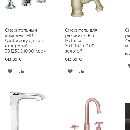
Смесительный
Смеситель для
См
комплект FIR
раковины FIR
ра
Canterbury для 3-х
Melrose
44
отверстий
70.1410.5.60.00;
м
30.1230.5.10.00; хром
золотой
63
613,39 €
613,39 €
ДОБАВИТЬ
ДОБАВИТЬ
ДОБАВИТЬ
ДОБАВИТЬ
В
В
В
В
СПИСОК
СРАВНЕНИЕ
СПИСОК
СРАВНЕНИЕ
ЖЕЛАНИЙ
ЖЕЛАНИЙ