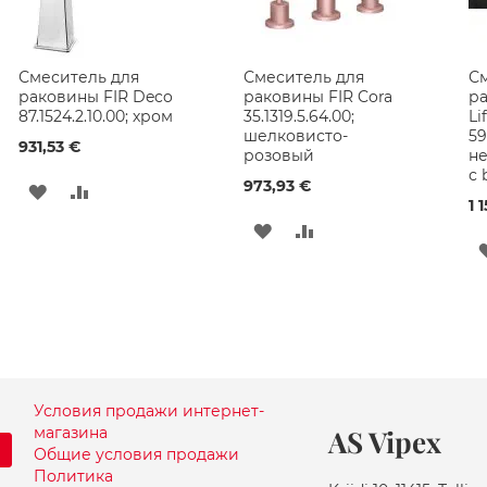
Смеситель для
Смеситель для
См
раковины FIR Deco
раковины FIR Cora
ра
87.1524.2.10.00; хром
35.1319.5.64.00;
Li
шелковисто-
59
931,53 €
розовый
н
с 
973,93 €
ДОБАВИТЬ
ДОБАВИТЬ
1 
В
В
ДОБАВИТЬ
ДОБАВИТЬ
СПИСОК
СРАВНЕНИЕ
В
В
ЖЕЛАНИЙ
СПИСОК
СРАВНЕНИЕ
ЖЕЛАНИЙ
Условия продажи интернет-
магазина
AS Vipex
Общие условия продажи
Политика