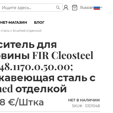
Моя корзина
Язык
Russian
Поиск
Поиск
НЕТ-МАГАЗИН
БЛОГ
я сталь с brushed отделкой
ситель для
вины FIR Cleosteel
48.1170.0.50.00;
жавеющая сталь с
hed отделкой
8 €
/Штка
НЕТ В НАЛИЧИИ
SKU
S1511048