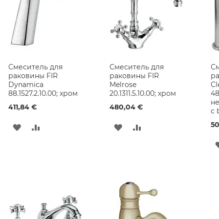
Смеситель для
Смеситель для
См
раковины FIR
раковины FIR
ра
Dynamica
Melrose
Cl
88.1527.2.10.00; хром
20.1311.5.10.00; хром
48
н
411,84 €
480,04 €
с 
50
ДОБАВИТЬ
ДОБАВИТЬ
ДОБАВИТЬ
ДОБАВИТЬ
В
В
В
В
СПИСОК
СРАВНЕНИЕ
СПИСОК
СРАВНЕНИЕ
ЖЕЛАНИЙ
ЖЕЛАНИЙ