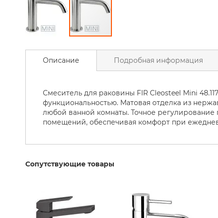
Унитаз
Керамические
раковины
Сантехника
Перейти
к
Массажные
Описание
Подробная информация
началу
Ванны
галереи
Ванны
изображений
Смеситель для раковины FIR Cleosteel Mini 48.
Аксессуары
функциональностью. Матовая отделка из нержа
для
любой ванной комнаты. Точное регулирование п
ванны
помещений, обеспечивая комфорт при ежедне
Ванные
принадлежности
Шторы
для
Душа
Сопутствующие товары
Товары
для
дома
для
ванной