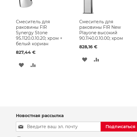
Душевые
наборы
Душевые
Смеситель для
Смеситель для
Смесители
раковины FIR
раковины FIR New
Synergy Stone
Playone высокий
Кухонные
95.1120.0.10.20; хром +
90.1140.0.10.00; хром
Смесители
белый кориан
828,16 €
Ручной
827,44 €
душ
ДОБАВИТЬ
ДОБАВИТЬ
ДОБАВИТЬ
ДОБАВИТЬ
Смесители
В
В
для
В
В
Раковины
СПИСОК
СРАВНЕНИЕ
СПИСОК
СРАВНЕНИЕ
Смесители
ЖЕЛАНИЙ
для
ЖЕЛАНИЙ
Ванны
Душевые
Новостная рассылка
лейки
Sign
Подключения
Подписаться
Up
для
for