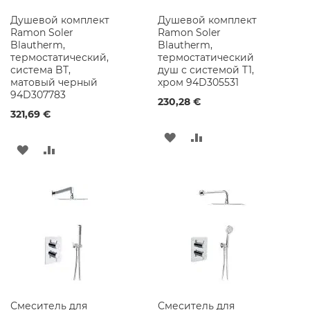
к
а
Душевой комплект
Душевой комплект
ф
Ramon Soler
Ramon Soler
ы
Blautherm,
Blautherm,
п
термостатический,
термостатический
о
система BT,
душ с системой T1,
д
матовый черный
хром 94D305531
Р
94D307783
а
230,28 €
к
321,69 €
о
ДОБАВИТЬ
ДОБАВИТЬ
в
ДОБАВИТЬ
ДОБАВИТЬ
и
В
В
н
В
В
у
СПИСОК
СРАВНЕНИЕ
СПИСОК
СРАВНЕНИЕ
С
ЖЕЛАНИЙ
в
ЖЕЛАНИЙ
е
т
и
л
ь
н
и
Смеситель для
Смеситель для