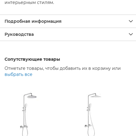
р
интерьерным стилям.
ы
Д
Подробная информация
у
ш
Руководства
е
в
ы
е
С
Сопутствующие товары
м
е
Отметьте товары, чтобы добавить их в корзину или
с
выбрать все
и
т
е
л
и
М
е
б
е
л