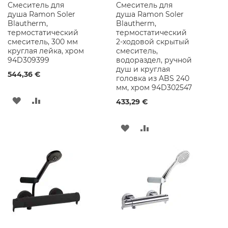
Смеситель для
Смеситель для
ы
душа Ramon Soler
душа Ramon Soler
е
Blautherm,
Blautherm,
Ш
термостатический
термостатический
к
смеситель, 300 мм
2-ходовой скрытый
а
круглая лейка, хром
смеситель,
ф
94D309399
водораздел, ручной
ы
душ и круглая
544,36 €
головка из ABS 240
Ш
мм, хром 94D302547
к
а
ДОБАВИТЬ
ДОБАВИТЬ
433,29 €
ф
В
В
ы
с
ДОБАВИТЬ
ДОБАВИТЬ
СПИСОК
СРАВНЕНИЕ
З
В
В
е
ЖЕЛАНИЙ
р
СПИСОК
СРАВНЕНИЕ
к
а
ЖЕЛАНИЙ
л
о
м
Ш