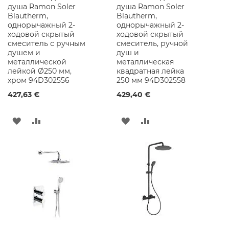
н
душа Ramon Soler
душа Ramon Soler
а
Blautherm,
Blautherm,
однорычажный 2-
однорычажный 2-
Г
ходовой скрытый
ходовой скрытый
р
смеситель с ручным
смеситель, ручной
а
душем и
душ и
н
металлической
металлическая
и
лейкой Ø250 мм,
квадратная лейка
т
хром 94D302556
250 мм 94D302558
н
427,63 €
429,40 €
ы
е
р
ДОБАВИТЬ
ДОБАВИТЬ
ДОБАВИТЬ
ДОБАВИТЬ
а
к
В
В
В
В
о
в
СПИСОК
СРАВНЕНИЕ
СПИСОК
СРАВНЕНИЕ
и
н
ЖЕЛАНИЙ
ЖЕЛАНИЙ
ы
К
е
р
а