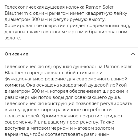
о
д
Телескопическая душевая колонка Ramon Soler
д
Blautherm с одним рычагом имеет квадратную лейку
о
диаметром 300 мм и регулируемую высоту.
н
Хромированное покрытие придает современный вид,
ы
доступна также в матовом черном и брашированном
д
золоте.
л
я
д
Описание
у
ш
Телескопическая одноручная душ-колонна Ramon Soler
а
Blautherm представляет собой стильное и
Д
функциональное решение для современного ванной
у
комнаты. Она оснащена квадратной душевой лейкой
ш
диаметром 300 мм, которая обеспечивает широкий и
е
равномерный поток воды для освежающего душа.
в
Телескопическая конструкция позволяет регулировать
ы
высоту, удовлетворяя различные потребности
е
пользователей. Хромированное покрытие придает
н
современный вид вашему пространству. Также
а
доступна в матовом черном и матовом золотом
б
о
вариантах, чтобы соответствовать различным