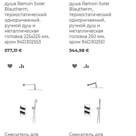
к
душа Ramon Soler
душа Ramon Soler
и
Blautherm,
Blautherm,
д
термостатический
термостатический
л
однорычажный,
однорычажный,
я
ручной душ и
ручной душ и
в
металлическая
металлическая
а
головка 225x225 мм,
головка 250 мм,
н
хром 94D302553
хром 94D302551
н
577,31 €
544,98 €
о
й
к
ДОБАВИТЬ
ДОБАВИТЬ
ДОБАВИТЬ
ДОБАВИТЬ
о
м
В
В
В
В
н
а
СПИСОК
СРАВНЕНИЕ
СПИСОК
СРАВНЕНИЕ
т
ы
ЖЕЛАНИЙ
ЖЕЛАНИЙ
Р
а
к
о
в
и
Смеситель для
Смеситель для