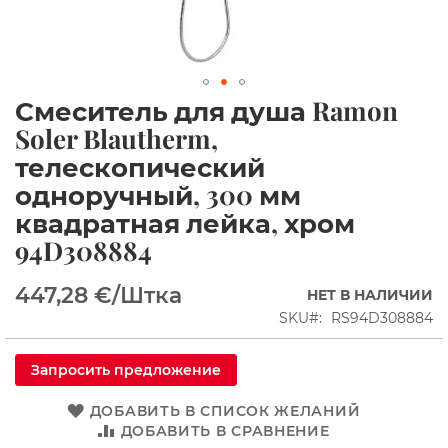
ы
е
к
а
б
Смеситель для душа Ramon
и
Перейти
н
к
Soler Blautherm,
ы
началу
телескопический
галереи
Д
изображений
одноручный, 300 мм
у
ш
квадратная лейка, хром
е
94D308884
в
ы
е
447,28 €
/Штка
НЕТ В НАЛИЧИИ
У
SKU
RS94D308884
г
о
л
Запросить предложение
к
и
ДОБАВИТЬ В СПИСОК ЖЕЛАНИЙ
П
ДОБАВИТЬ В СРАВНЕНИЕ