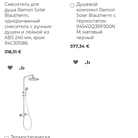
Смеситель для
Душевой
Добавить
м
душа Ramon Soler
комплект Ramon
в
и
Blautherm,
Soler Blautherm с
корзину
ч
однорычажный
термостатом
е
смеситель с ручным
945412Q3RP300N
с
душем и лейкой из
M; матовый
к
ABS 240 мм, хром
черный
и
94C301586
е
577,34 €
р
318,51 €
а
к
ДОБАВИТЬ
ДОБАВИТЬ
о
ДОБАВИТЬ
ДОБАВИТЬ
в
В
В
и
В
В
н
СПИСОК
СРАВНЕНИЕ
ы
СПИСОК
СРАВНЕНИЕ
ЖЕЛАНИЙ
ЖЕЛАНИЙ
С
а
н
и
т
а
р
Термостатическа
Добавить