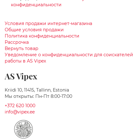
Newsletter:
ч
конфиденциальности
е
с
к
Условия продажи интернет-магазина
и
Общие условия продажи
е
Политика конфиденциальности
р
а
Рассрочка
к
Вернуть товар
о
Уведомление о конфиденциальности для соискателей
в
работы в AS Vipex
и
н
AS Vipex
ы
С
Kriidi 10, 11415, Tallinn, Estonia
а
Мы открыты: Пн-Пт 8:00-17:00
н
т
+372 620 1000
е
info@vipex.ee
х
н
и
к
а