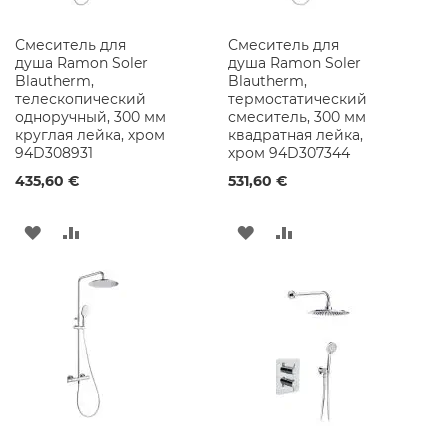
ь
д
Смеситель для
Смеситель для
л
душа Ramon Soler
душа Ramon Soler
я
Blautherm,
Blautherm,
В
телескопический
термостатический
а
одноручный, 300 мм
смеситель, 300 мм
н
круглая лейка, хром
квадратная лейка,
н
94D308931
хром 94D307344
о
й
435,60 €
531,60 €
К
о
м
ДОБАВИТЬ
ДОБАВИТЬ
ДОБАВИТЬ
ДОБАВИТЬ
н
а
В
В
В
В
т
ы
СПИСОК
СРАВНЕНИЕ
СПИСОК
СРАВНЕНИЕ
Н
ЖЕЛАНИЙ
ЖЕЛАНИЙ
а
с
т
е
н
н