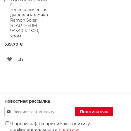
н
я
в
а
телескопическая
корзину
я
душевая колонна
к
Ramon Soler
е
BLAUTHERM
р
945401RP300,
а
хром
м
и
539,70 €
к
а
ДОБАВИТЬ
ДОБАВИТЬ
У
В
В
н
и
СПИСОК
СРАВНЕНИЕ
т
а
ЖЕЛАНИЙ
з
Новостная рассылка
К
е
Sign
Подписаться
р
Up
а
for
м
Я прочитал(а) и принимаю политику
Our
и
конфиденциальности
политику