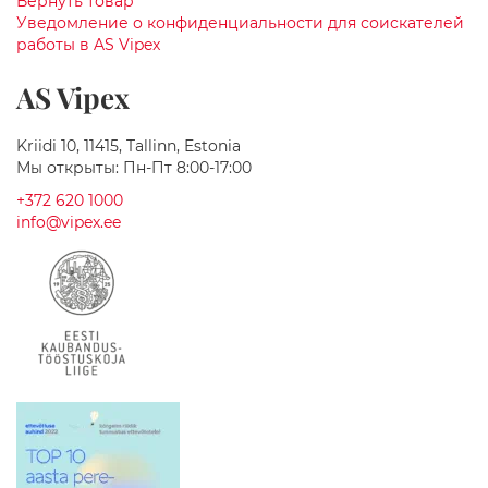
Вернуть товар
ы
Уведомление о конфиденциальности для соискателей
е
работы в AS Vipex
Ш
к
AS Vipex
а
ф
ы
Kriidi 10, 11415, Tallinn, Estonia
Мы открыты: Пн-Пт 8:00-17:00
Ш
к
+372 620 1000
а
info@vipex.ee
ф
ы
с
З
е
р
к
а
л
о
м
Ш