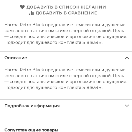
о
д
ДОБАВИТЬ В СПИСОК ЖЕЛАНИЙ
д
ДОБАВИТЬ В СРАВНЕНИЕ
о
н
Harma Retro Black представляет смесители и душевые
ы
комплекты в античном стиле с чёрной отделкой. Цель
д
— создать ностальгическое и эргономичное ощущение.
л
Подходит для душевого комплекта S181839B.
я
д
у
Описание
ш
а
Harma Retro Black представляет смесители и душевые
Д
комплекты в античном стиле с чёрной отделкой. Цель
у
— создать ностальгическое и эргономичное ощущение.
ш
Подходит для душевого комплекта S181839B.
е
в
ы
Подробная информация
е
н
а
б
о
Сопутствующие товары