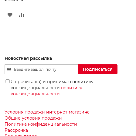
ь
д
л
ДОБАВИТЬ
ДОБАВИТЬ
я
В
В
В
а
СПИСОК
СРАВНЕНИЕ
н
н
ЖЕЛАНИЙ
о
й
К
Новостная рассылка
о
Sign
м
Подписаться
Up
н
for
а
Я прочитал(а) и принимаю политику
т
Our
конфиденциальности
политику
ы
Newsletter:
конфиденциальности
Н
а
Условия продажи интернет-магазина
с
Общие условия продажи
т
е
Политика конфиденциальности
н
Рассрочка
н