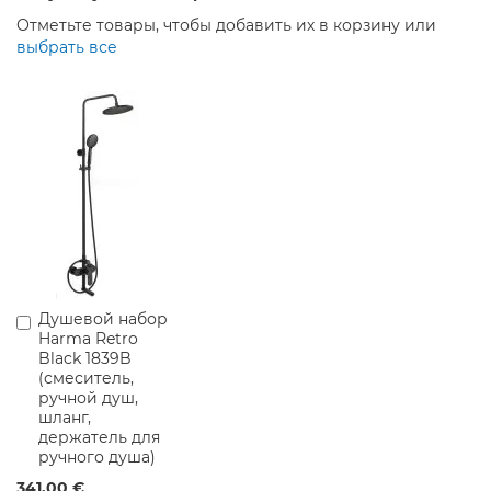
р
ы
Отметьте товары, чтобы добавить их в корзину или
выбрать все
Д
у
ш
е
в
ы
е
С
м
е
с
и
т
Душевой набор
Добавить
е
Harma Retro
в
л
Black 1839B
корзину
и
(смеситель,
ручной душ,
М
шланг,
е
держатель для
б
ручного душа)
е
л
341,00 €