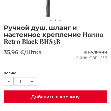
ы
е
к
а
б
Ручной душ, шланг и
и
Перейти
н
к
настенное крепление Harma
ы
началу
Retro Black BHS3B
галереи
Д
изображений
у
35,96 €
/Штка
В НАЛИЧИИ
ш
е
SKU
S18BHS3B
в
ы
е
Кол-во
У
г
−
+
о
л
к
Добавить в корзину
и
П