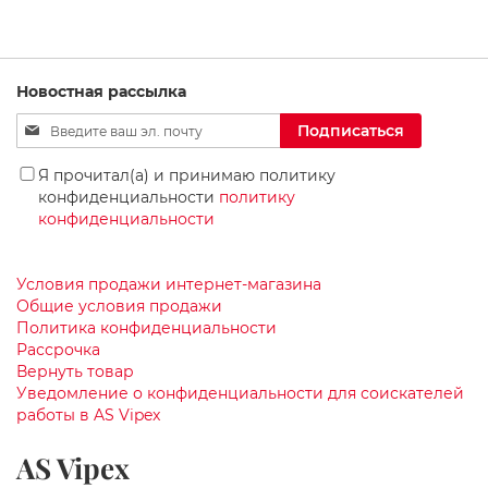
к
СПИСОК
СРАВНЕНИЕ
и
д
ЖЕЛАНИЙ
л
я
Новостная рассылка
в
Sign
а
Подписаться
н
Up
н
for
Я прочитал(а) и принимаю политику
о
Our
конфиденциальности
политику
й
Newsletter:
конфиденциальности
к
о
м
н
Условия продажи интернет-магазина
а
Общие условия продажи
т
Политика конфиденциальности
ы
Рассрочка
Вернуть товар
Р
Уведомление о конфиденциальности для соискателей
а
работы в AS Vipex
к
о
AS Vipex
в
и