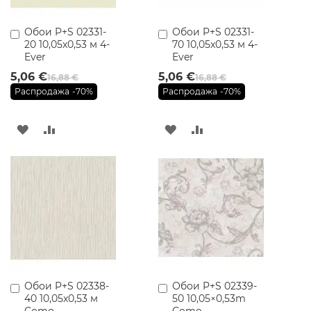
ь
д
л
Обои P+S 02331-
Обои P+S 02331-
Добавить
Добавить
я
20 10,05x0,53 м 4-
70 10,05x0,53 м 4-
в
в
В
Ever
Ever
корзину
корзину
а
5,06 €
5,06 €
16,88 €
16,88 €
н
Распродажа
-70%
Распродажа
-70%
н
о
й
ДОБАВИТЬ
ДОБАВИТЬ
ДОБАВИТЬ
ДОБАВИТЬ
К
о
В
В
В
В
м
н
СПИСОК
СРАВНЕНИЕ
СПИСОК
СРАВНЕНИЕ
а
т
ЖЕЛАНИЙ
ЖЕЛАНИЙ
ы
Н
а
с
т
е
Обои P+S 02338-
Обои P+S 02339-
Добавить
Добавить
н
40 10,05x0,53 м
50 10,05×0,53m
в
в
н