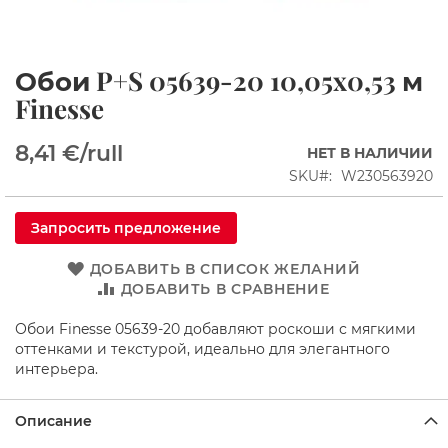
ы
е
к
а
Обои P+S 05639-20 10,05x0,53 м
Перейти
б
к
Finesse
и
началу
н
галереи
ы
8,41 €
/rull
НЕТ В НАЛИЧИИ
изображений
Д
SKU
W230563920
у
ш
Запросить предложение
е
в
ы
ДОБАВИТЬ В СПИСОК ЖЕЛАНИЙ
е
ДОБАВИТЬ В СРАВНЕНИЕ
У
г
Обои Finesse 05639-20 добавляют роскоши с мягкими
о
оттенками и текстурой, идеально для элегантного
л
интерьера.
к
и
Описание
П