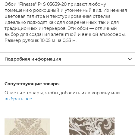
о
Обои "Finesse" P+S 05639-20 придают любому
д
помещению роскошный и утончённый вид. Их нежная
д
цветовая палитра и текстурированная отделка
о
н
идеально подходят как для современных, так и для
ы
традиционных интерьеров. Эти обои — отличный
д
выбор для создания элегантной и вечной атмосферы.
л
Размер рулона: 10,05 м на 0,53 м.
я
д
у
Подробная информация
ш
а
Д
у
Сопутствующие товары
ш
Отметьте товары, чтобы добавить их в корзину или
е
в
выбрать все
ы
е
н
а
б
о