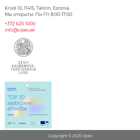
н
Kriidi 10, 11415, Tallinn, Estonia
а
Мы открыты: Пн-Пт 8:00-17:00
Г
+372 620 1000
р
info@vipex.ee
а
н
и
т
н
ы
е
р
а
к
о
в
и
н
ы
К
е
р
Copyright © 2025 Vipex
а