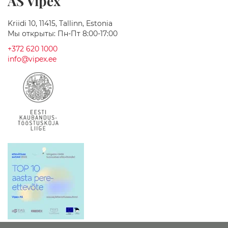
AS Vipex
М
Kriidi 10, 11415, Tallinn, Estonia
а
Мы открыты: Пн-Пт 8:00-17:00
с
с
+372 620 1000
а
info@vipex.ee
ж
н
ы
е
В
а
н
н
ы
В
а
н
н
ы
А
к