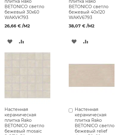
плитка Rako
плитка Rako
н
BETONICO светло
BETONICO светло
а
бежевый 30x60
бежевый 40x120
WAKVK793
WAKV6793
Г
р
26,66 €
/M2
38,07 €
/M2
а
н
ДОБАВИТЬ
ДОБАВИТЬ
ДОБАВИТЬ
ДОБАВИТЬ
и
т
В
В
В
В
н
ы
СПИСОК
СРАВНЕНИЕ
СПИСОК
СРАВНЕНИЕ
е
р
ЖЕЛАНИЙ
ЖЕЛАНИЙ
а
к
о
в
и
н
ы
Настенная
Настенная
Добавить
керамическая
керамическая
в
К
плитка Rako
плитка Rako
корзину
е
BETONICO светло
BETONICO светло
р
бежевый mosaic
бежевый relief
а