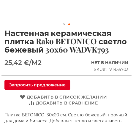
ы
е
к
а
б
Настенная керамическая
и
Перейти
н
к
плитка Rako BETONICO светло
ы
началу
бежевый 30x60 WADVK793
галереи
Д
изображений
у
25,42 €
/M2
НЕТ В НАЛИЧИИ
ш
е
SKU
V1955703
в
ы
е
Запросить предложение
У
г
ДОБАВИТЬ В СПИСОК ЖЕЛАНИЙ
о
ДОБАВИТЬ В СРАВНЕНИЕ
л
к
Плитка BETONICO, 30x60 см. Светло-бежевый, прочный,
и
для дома и бизнеса. Добавляет тепло и элегантность.
П