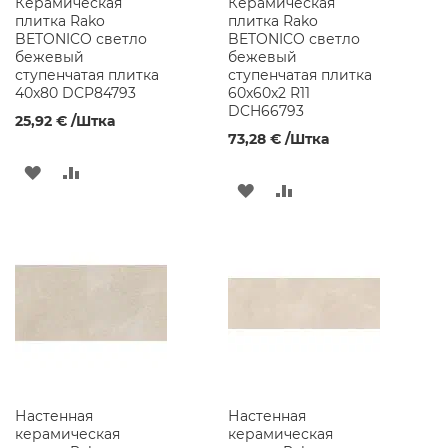
Керамическая
Керамическая
к
плитка Rako
плитка Rako
и
BETONICO светло
BETONICO светло
д
бежевый
бежевый
л
ступенчатая плитка
ступенчатая плитка
я
40x80 DCP84793
60x60x2 R11
в
DCH66793
а
25,92 €
/Штка
н
73,28 €
/Штка
н
о
ДОБАВИТЬ
ДОБАВИТЬ
й
ДОБАВИТЬ
ДОБАВИТЬ
к
В
В
о
В
В
м
СПИСОК
СРАВНЕНИЕ
н
СПИСОК
СРАВНЕНИЕ
а
ЖЕЛАНИЙ
т
ЖЕЛАНИЙ
ы
Р
а
к
о
Настенная
Настенная
в
керамическая
керамическая
и