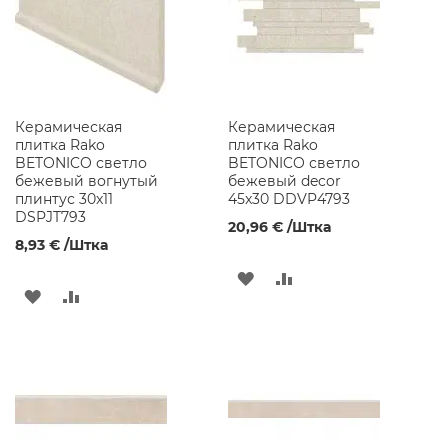
ЖЕЛАНИЙ
ЖЕЛАНИЙ
ы
е
Ш
к
а
ф
ы
Керамическая
Керамическая
плитка Rako
плитка Rako
Ш
BETONICO светло
BETONICO светло
к
бежевый вогнутый
бежевый decor
а
плинтус 30x11
45x30 DDVP4793
ф
DSPJT793
20,96 €
/Штка
ы
8,93 €
/Штка
с
З
ДОБАВИТЬ
ДОБАВИТЬ
е
ДОБАВИТЬ
ДОБАВИТЬ
р
В
В
к
В
В
а
СПИСОК
СРАВНЕНИЕ
л
СПИСОК
СРАВНЕНИЕ
о
ЖЕЛАНИЙ
м
ЖЕЛАНИЙ
Ш