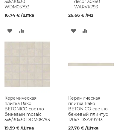
5x5/30x30
decor 30x60
м
WDM05793
WARVK793
и
16,74 €
/Штка
26,66 €
/M2
ч
е
с
ДОБАВИТЬ
ДОБАВИТЬ
ДОБАВИТЬ
ДОБАВИТЬ
к
и
В
В
В
В
е
р
СПИСОК
СРАВНЕНИЕ
СПИСОК
СРАВНЕНИЕ
а
к
ЖЕЛАНИЙ
ЖЕЛАНИЙ
о
в
и
н
ы
С
Керамическая
Керамическая
а
плитка Rako
плитка Rako
н
BETONICO светло
BETONICO светло
и
бежевый mosaic
бежевый плинтус
т
5x5/30x30 DDM05793
120x7 DSA99793
а
19,59 €
/Штка
27,78 €
/Штка
р