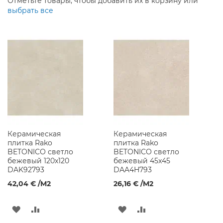
Отметьте товары, чтобы добавить их в корзину или
р
выбрать все
ы
Д
у
ш
е
в
ы
е
С
м
е
с
и
Керамическая
Керамическая
т
плитка Rako
плитка Rako
е
BETONICO светло
BETONICO светло
л
бежевый 120x120
бежевый 45x45
и
DAK92793
DAA4H793
М
42,04 €
/M2
26,16 €
/M2
е
б
ДОБАВИТЬ
ДОБАВИТЬ
ДОБАВИТЬ
ДОБАВИТЬ
е
л