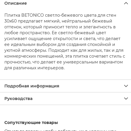
о
Описание
д
д
Плитка BETONICO светло-бежевого цвета для стен
о
30x60 предлагает мягкий, нейтральный бежевый
н
ы
оттенок, который приносит тепло и элегантность в
д
любое пространство. Ее светло-бежевый цвет
л
усиливает ощущение открытости и света, что делает
я
ее идеальным выбором для создания спокойной и
д
уютной атмосферы. Подходит как для жилых, так и для
у
коммерческих помещений, эта плитка сочетает стиль с
ш
прочностью, что делает ее универсальным вариантом
а
для различных интерьеров.
Д
у
ш
Подробная информация
е
в
Руководства
ы
е
н
а
б
Сопутствующие товары
о