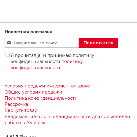
ч
е
СПИСОК
СРАВНЕНИЕ
с
к
ЖЕЛАНИЙ
и
е
Новостная рассылка
р
Sign
а
Подписаться
к
Up
о
for
Я прочитал(а) и принимаю политику
в
Our
конфиденциальности
политику
и
Newsletter:
конфиденциальности
н
ы
С
Условия продажи интернет-магазина
а
Общие условия продажи
н
Политика конфиденциальности
т
Рассрочка
е
Вернуть товар
х
Уведомление о конфиденциальности для соискателей
н
работы в AS Vipex
и
к
а