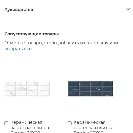
р
ы
Руководства
Д
у
ш
Сопутствующие товары
е
в
Отметьте товары, чтобы добавить их в корзину или
ы
выбрать все
е
С
м
е
с
и
т
е
л
и
М
е
б
Керамическая
Керамическая
Добавить
Добавить
е
настенная плитка
настенная плитка
в
в
л