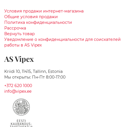
к
а
ф
Условия продажи интернет-магазина
ы
Общие условия продажи
п
Политика конфиденциальности
о
Рассрочка
д
Вернуть товар
Р
Уведомление о конфиденциальности для соискателей
а
работы в AS Vipex
к
о
AS Vipex
в
и
н
Kriidi 10, 11415, Tallinn, Estonia
у
Мы открыты: Пн-Пт 8:00-17:00
С
+372 620 1000
в
info@vipex.ee
е
т
и
л
ь
н
и