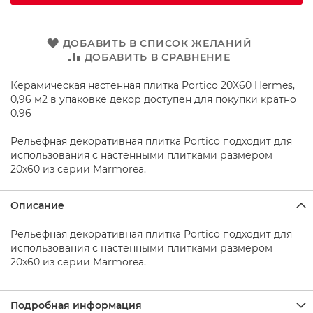
о
д
д
о
ДОБАВИТЬ В СПИСОК ЖЕЛАНИЙ
н
ДОБАВИТЬ В СРАВНЕНИЕ
ы
д
Керамическая настенная плитка Portico 20X60 Hermes,
л
0,96 м2 в упаковке декор доступен для покупки кратно
я
0.96
д
у
ш
Рельефная декоративная плитка Portico подходит для
а
использования с настенными плитками размером
20x60 из серии Marmorea.
Д
у
ш
Описание
е
в
Рельефная декоративная плитка Portico подходит для
ы
использования с настенными плитками размером
е
20x60 из серии Marmorea.
н
а
б
о
Подробная информация