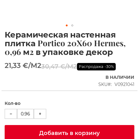
ы
е
к
а
б
Керамическая настенная
и
Перейти
н
к
плитка Portico 20X60 Hermes,
ы
началу
0,96 м2 в упаковке декор
галереи
Д
изображений
у
21,33 €
/M2
30,47 €
/M2
ш
Распродажа
-30%
е
в
В НАЛИЧИИ
ы
SKU
V0921041
е
У
г
Кол-во
о
л
−
+
к
и
Добавить в корзину
П