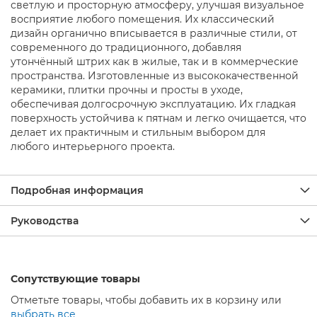
р
светлую и просторную атмосферу, улучшая визуальное
ы
восприятие любого помещения. Их классический
дизайн органично вписывается в различные стили, от
Д
современного до традиционного, добавляя
у
утончённый штрих как в жилые, так и в коммерческие
ш
пространства. Изготовленные из высококачественной
е
керамики, плитки прочны и просты в уходе,
в
обеспечивая долгосрочную эксплуатацию. Их гладкая
ы
поверхность устойчива к пятнам и легко очищается, что
е
С
делает их практичным и стильным выбором для
м
любого интерьерного проекта.
е
с
и
Подробная информация
т
е
Руководства
л
и
М
е
Сопутствующие товары
б
е
Отметьте товары, чтобы добавить их в корзину или
л
выбрать все