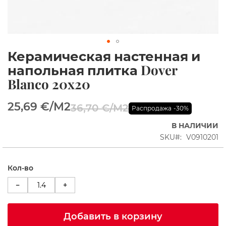
ы
е
к
а
б
Керамическая настенная и
и
Перейти
н
к
напольная плитка Dover
ы
началу
Blanco 20x20
галереи
Д
изображений
у
25,69 €
/M2
36,70 €
/M2
ш
Распродажа
-30%
е
в
В НАЛИЧИИ
ы
SKU
V0910201
е
У
г
Кол-во
о
л
−
+
к
и
Добавить в корзину
П