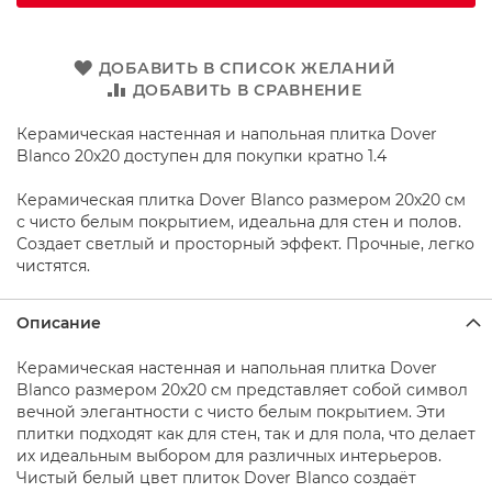
о
д
д
о
ДОБАВИТЬ В СПИСОК ЖЕЛАНИЙ
н
ДОБАВИТЬ В СРАВНЕНИЕ
ы
д
Керамическая настенная и напольная плитка Dover
л
Blanco 20x20 доступен для покупки кратно 1.4
я
д
у
Керамическая плитка Dover Blanco размером 20x20 см
ш
с чисто белым покрытием, идеальна для стен и полов.
а
Создает светлый и просторный эффект. Прочные, легко
чистятся.
Д
у
ш
Описание
е
в
Керамическая настенная и напольная плитка Dover
ы
Blanco размером 20x20 см представляет собой символ
е
вечной элегантности с чисто белым покрытием. Эти
н
плитки подходят как для стен, так и для пола, что делает
а
их идеальным выбором для различных интерьеров.
б
о
Чистый белый цвет плиток Dover Blanco создаёт