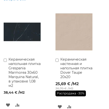
ь
д
л
я
В
а
н
н
о
й
К
о
м
н
Керамическая
Керамическая
Добавить
Добавить
а
напольная плитка
настенная и
в
в
т
Grespania
напольная плитка
корзину
корзину
ы
Marmorea 30x60
Dover Taupe
Marquina Natural,
20x20
в упаковке 1,08
Н
25,69 €
/M2
м2
а
36,70 €
/M2
с
38,44 €
/M2
Распродажа
-30%
т
е
н
ДОБАВИТЬ
ДОБАВИТЬ
ДОБАВИТЬ
ДОБАВИТЬ
н