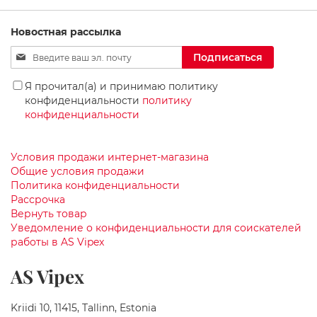
к
ЖЕЛАНИЙ
а
ф
Новостная рассылка
ы
Sign
п
Подписаться
о
Up
д
for
Я прочитал(а) и принимаю политику
Р
Our
конфиденциальности
политику
а
Newsletter:
конфиденциальности
к
о
в
и
Условия продажи интернет-магазина
н
Общие условия продажи
у
Политика конфиденциальности
Рассрочка
С
Вернуть товар
в
Уведомление о конфиденциальности для соискателей
е
работы в AS Vipex
т
и
AS Vipex
л
ь
н
Kriidi 10, 11415, Tallinn, Estonia
и