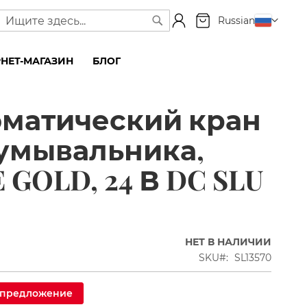
Моя корзина
Язык
Russian
Поиск
Поиск
НЕТ-МАГАЗИН
БЛОГ
оматический кран
умывальника,
 GOLD, 24 В DC SLU
НЕТ В НАЛИЧИИ
SKU
SL13570
 предложение