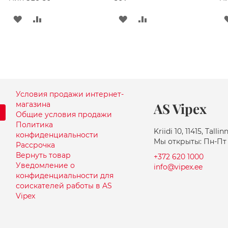
ДОБАВИТЬ
ДОБАВИТЬ
ДОБАВИТЬ
ДОБАВИТЬ
В
В
В
В
СПИСОК
СРАВНЕНИЕ
СПИСОК
СРАВНЕНИЕ
ЖЕЛАНИЙ
ЖЕЛАНИЙ
Условия продажи интернет-
магазина
AS Vipex
Общие условия продажи
Политика
Kriidi 10, 11415, Tallin
конфиденциальности
Мы открыты: Пн-Пт 
Рассрочка
Вернуть товар
+372 620 1000
Уведомление о
info@vipex.ee
конфиденциальности для
соискателей работы в AS
Vipex