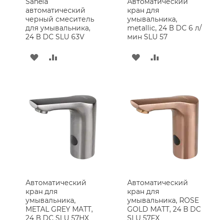
Sanela
Автоматический
автоматический
кран для
Коврики
черный смеситель
умывальника,
для
для умывальника,
metallic, 24 В DC 6 л/
Ванной
24 В DC SLU 63V
мин SLU 57
Комнаты
Смесители
ДОБАВИТЬ
ДОБАВИТЬ
ДОБАВИТЬ
ДОБАВИТЬ
для
В
В
В
В
Ванны
Кухня
СПИСОК
СРАВНЕНИЕ
СПИСОК
СРАВНЕНИЕ
Кухонная
ЖЕЛАНИЙ
ЖЕЛАНИЙ
мойка
Кухонные
Смесители
Плитка
и
отделка
Керамическая
Автоматический
Автоматический
Плитка
кран для
кран для
умывальника,
умывальника, ROSE
Стеклянная
METAL GREY MATT,
GOLD MATT, 24 В DC
Мозаика
24 В DC SLU 57HX
SLU 57FX