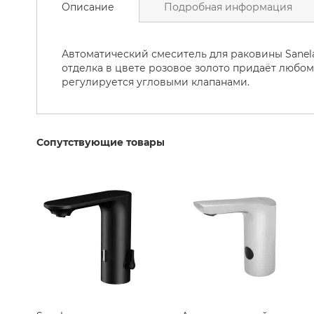
Унитаз
Описание
Подробная информация
началу
галереи
Керамические
изображений
раковины
Автоматический смеситель для раковины Sanela
Сантехника
отделка в цвете розовое золото придаёт любом
Массажные
регулируется угловыми клапанами.
Ванны
Ванны
Аксессуары
Сопутствующие товары
для
ванны
Ванные
принадлежности
Шторы
для
Душа
Товары
для
дома
для
ванной