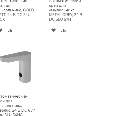
втоматический
Автоматический
ан для
кран для
мывальника, GOLD
умывальника,
TT, 24 В DC SLU
METAL GREY, 24 В
7GX
DC SLU 57H
ДОБАВИТЬ
ДОБАВИТЬ
ДОБАВИТЬ
ДОБАВИТЬ
В
В
В
В
СПИСОК
СРАВНЕНИЕ
СПИСОК
СРАВНЕНИЕ
ЖЕЛАНИЙ
ЖЕЛАНИЙ
втоматический
ан для
ывальника,
tallic, 24 В DC 6 л/
ин SLU 54NG