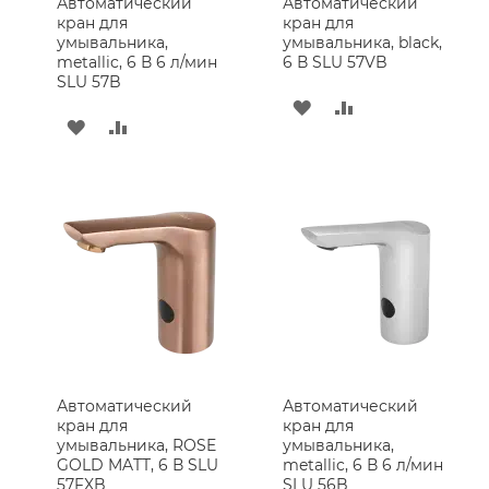
Автоматический
Автоматический
кран для
кран для
Коврики
умывальника,
умывальника, black,
для
metallic, 6 В 6 л/мин
6 В SLU 57VB
Ванной
SLU 57B
Комнаты
ДОБАВИТЬ
ДОБАВИТЬ
Смесители
ДОБАВИТЬ
ДОБАВИТЬ
В
В
для
В
В
Ванны
СПИСОК
СРАВНЕНИЕ
Кухня
СПИСОК
СРАВНЕНИЕ
ЖЕЛАНИЙ
Кухонная
ЖЕЛАНИЙ
мойка
Кухонные
Смесители
Плитка
и
отделка
Керамическая
Автоматический
Автоматический
Плитка
кран для
кран для
умывальника, ROSE
умывальника,
Стеклянная
GOLD MATT, 6 В SLU
metallic, 6 В 6 л/мин
Мозаика
57FXB
SLU 56B