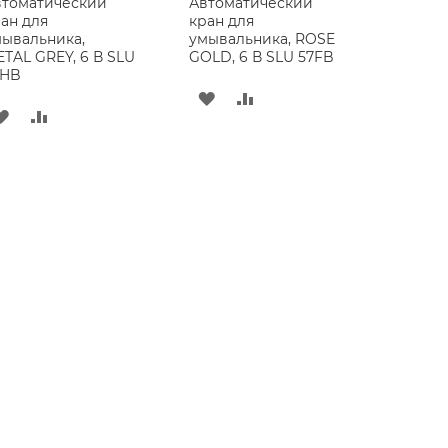
втоматический
Автоматический
ан для
кран для
ывальника,
умывальника, ROSE
TAL GREY, 6 В SLU
GOLD, 6 В SLU 57FB
7HB
ДОБАВИТЬ
ДОБАВИТЬ
ДОБАВИТЬ
ДОБАВИТЬ
В
В
В
В
СПИСОК
СРАВНЕНИЕ
СПИСОК
СРАВНЕНИЕ
ЖЕЛАНИЙ
ЖЕЛАНИЙ