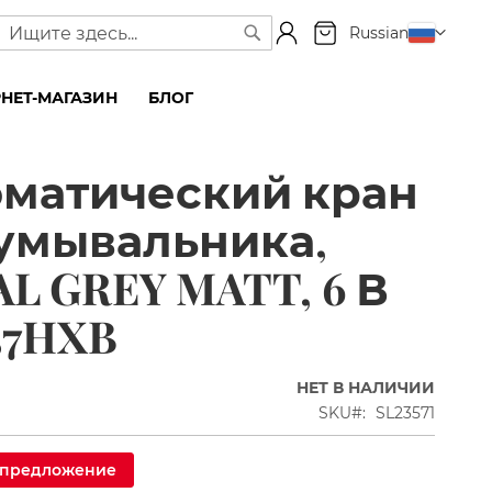
Моя корзина
Язык
Russian
Поиск
Поиск
НЕТ-МАГАЗИН
БЛОГ
оматический кран
умывальника,
L GREY MATT, 6 В
57HXB
НЕТ В НАЛИЧИИ
SKU
SL23571
 предложение