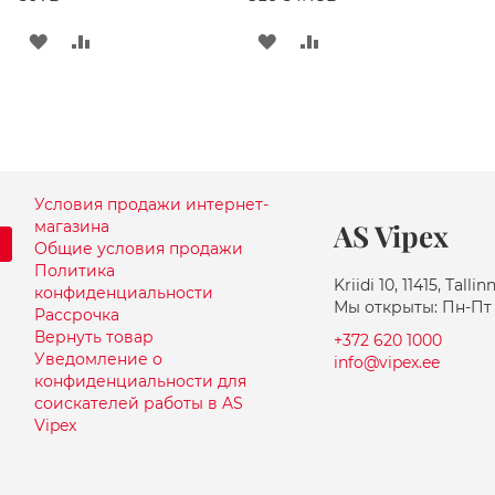
ДОБАВИТЬ
ДОБАВИТЬ
ДОБАВИТЬ
ДОБАВИТЬ
В
В
В
В
СПИСОК
СРАВНЕНИЕ
СПИСОК
СРАВНЕНИЕ
ЖЕЛАНИЙ
ЖЕЛАНИЙ
Условия продажи интернет-
магазина
AS Vipex
Общие условия продажи
Политика
Kriidi 10, 11415, Tallin
конфиденциальности
Мы открыты: Пн-Пт 
Рассрочка
Вернуть товар
+372 620 1000
Уведомление о
info@vipex.ee
конфиденциальности для
соискателей работы в AS
Vipex