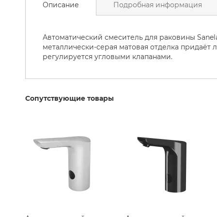
Унитаз
Описание
Подробная информация
началу
галереи
Керамические
изображений
раковины
Автоматический смеситель для раковины Sanela
Сантехника
металлически-серая матовая отделка придаёт 
Массажные
регулируется угловыми клапанами.
Ванны
Ванны
Аксессуары
Сопутствующие товары
для
ванны
Ванные
принадлежности
Шторы
для
Душа
Товары
для
дома
для
ванной