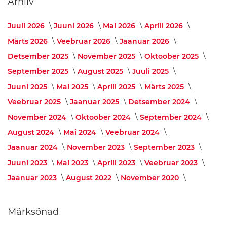
Arhiiv
i
t
o
Juuli 2026
Juuni 2026
Mai 2026
Aprill 2026
a
Märts 2026
Veebruar 2026
Jaanuar 2026
v
a
Detsember 2025
November 2025
Oktoober 2025
i
b
September 2025
August 2025
Juuli 2025
a
Juuni 2025
Mai 2025
Aprill 2025
Märts 2025
d
Veebruar 2025
Jaanuar 2025
Detsember 2024
V
a
November 2024
Oktoober 2024
September 2024
n
August 2024
Mai 2024
Veebruar 2024
n
i
Jaanuar 2024
November 2023
September 2023
s
e
Juuni 2023
Mai 2023
Aprill 2023
Veebruar 2023
g
Jaanuar 2023
August 2022
November 2020
i
s
t
i
Märksõnad
d