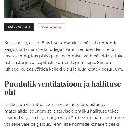
d
D
u
š
MÄRKSÕNAD
Vannituba
i
n
u
Kas teadsid, et ligi 85% koduomanikest põrkub remondi
r
käigus ootamatute kuludega? Vannitoa uuendamine on
g
a
investeering, kus pisiviga planeerimisel võib päädida kuluka
d
hallitustõrje või kapitaalse ümbertegemisega. Siin on
juhised, kuidas vältida kalleid vigu ja luua kestev pesuruum.
D
u
Puudulik ventilatsioon ja hallituse
š
i
oht
a
l
u
Niiskus on vannitoa suurim vaenlane, soodustades
s
materjalide lagunemist ja tervisele ohtliku hallituse teket.
e
Levinud viga on liiga nõrga väljatõmbeventilaatori valimine
d
või selle vale paigaldus. Tehniliste normide kohaselt peaks