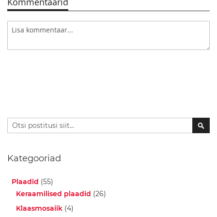
Kommentaarid
V
a
n
n
i
t
a
r
v
i
k
u
d
Otsi
Otsi
V
a
n
Kategooriad
n
i
Plaadid
(55)
t
o
Keraamilised plaadid
(26)
a
Klaasmosaiik
(4)
a