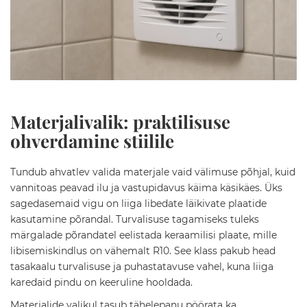
i
d
V
a
n
n
i
t
Materjalivalik: praktilisuse
o
a
ohverdamine stiilile
m
ö
ö
Tundub ahvatlev valida materjale vaid välimuse põhjal, kuid
b
vannitoas peavad ilu ja vastupidavus käima käsikäes. Üks
e
l
sagedasemaid vigu on liiga libedate läikivate plaatide
kasutamine põrandal. Turvalisuse tagamiseks tuleks
S
märgalade põrandatel eelistada keraamilisi plaate, mille
e
libisemiskindlus on vähemalt R10. See klass pakub head
i
n
tasakaalu turvalisuse ja puhastatavuse vahel, kuna liiga
a
karedaid pindu on keeruline hooldada.
k
a
Materjalide valikul tasub tähelepanu pöörata ka