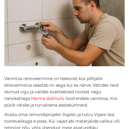
l
i
s
e
d
v
a
l
a
m
u
d
S
a
Vannitoa renoveerimine on teekond, kus põhjalik
n
i
ettevalmistus säästab nii aega kui ka närve. Vältides neid
t
levinud vigu ja valides kvaliteetsed tooted, nagu
a
nanokattega
Harma dušinurk
, lood endale vannitoa, mis
a
püsib värske ja turvalisena aastakümneid.
r
t
Alusta oma remondiprojekti õigesti ja tutvu Vipexi laia
e
h
tootevalikuga e-poes. Kui vajad abi materjalide valikul või
n
tehnilist nõu, võta ühendust meie asjatundliku