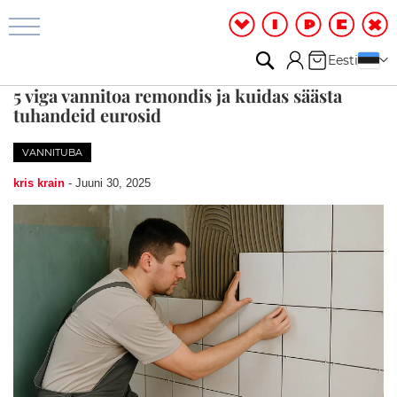
Vannituba
ja
dušš
Otsi
Minu ostuk
Keel
Eesti
D
5 viga vannitoa remondis ja kuidas säästa
u
tuhandeid eurosid
š
i
r
VANNITUBA
u
u
kris krain
-
Juuni 30, 2025
m
D
u
š
i
k
a
b
i
i
n
i