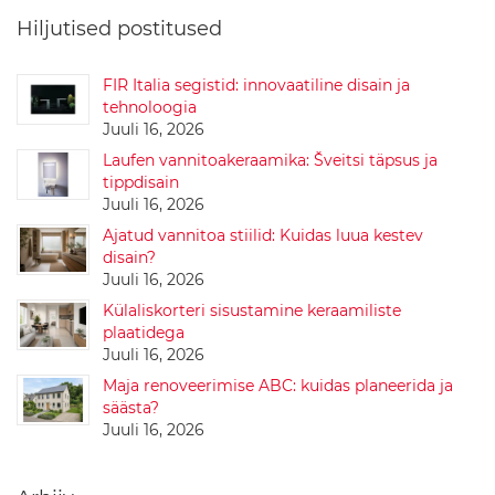
K
Hiljutised postitused
o
d
u
FIR Italia segistid: innovaatiline disain ja
k
tehnoloogia
a
u
Juuli 16, 2026
b
Laufen vannitoakeraamika: Šveitsi täpsus ja
a
tippdisain
d
Juuli 16, 2026
v
a
Ajatud vannitoa stiilid: Kuidas luua kestev
n
disain?
n
Juuli 16, 2026
i
t
Külaliskorteri sisustamine keraamiliste
u
plaatidega
p
Juuli 16, 2026
p
Maja renoveerimise ABC: kuidas planeerida ja
a
säästa?
V
Juuli 16, 2026
a
n
n