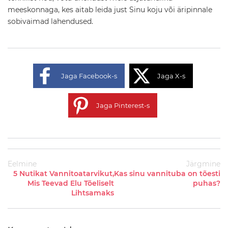
i
meeskonnaga, kes aitab leida just Sinu koju või äripinnale
k
sobivaimad lahendused.
a
M
a
s
s
Jaga Facebook-s
Jaga X-s
a
a
ž
i
Jaga Pinterest-s
v
a
n
n
i
d
Eelmine
Järgmine
5 Nutikat Vannitoatarvikut,
Kas sinu vannituba on tõesti
V
Mis Teevad Elu Tõeliselt
puhas?
a
Lihtsamaks
n
n
i
d