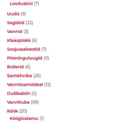
k
Looduskivi
(7)
s
e
Uudis
(9)
s
s
Segistid
(22)
u
Vannid
(3)
a
a
Klaasplokk
(6)
r
i
Soojussalvestid
(7)
d
Pööninguluugid
(0)
D
Boilerid
(6)
u
š
Santehnika
(25)
i
Vannitoamööbel
(12)
k
a
Dušikabiin
(5)
r
d
Vannituba
(59)
i
Köök
(20)
n
a
Köögivalamu
(1)
d