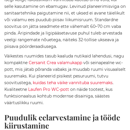
m
selle kasutamine on ebamugav. Levinud planeerimisviga on
i
sanitaartehnika paigutamine nii, et uksed ei avane täielikult
l
i
või valamu ees puudub piisav liikumisruum. Standardne
s
soovitus on jätta seadmete ette vähemalt 60–70 cm vaba
e
pinda. Äripindade ja ligipääsetavuse puhul tuleb arvestada
d
veelgi rangemate nõuetega, näiteks 32-tollise ukseava ja
v
a
piisava pöörderaadiusega.
l
a
Väikestes ruumides tasub kaaluda nutikaid lahendusi, nagu
m
kompaktne
Cersanit Crea valamukapp
või seinapealne wc-
u
pott, mis jätab põranda vabaks ja muudab ruumi visuaalselt
d
suuremaks. Kui planeerid pisikest pesuruumi, tutvu
S
soovitustega,
kuidas teha väike vannituba suuremaks
.
a
Kvaliteetne
Laufen Pro WC-pott
on näide tootest, kus
n
funktsionaalsus kohtub modernse disainiga, säästes
i
väärtuslikku ruumi.
t
a
a
Puudulik eelarvestamine ja tööde
r
kiirustamine
k
e