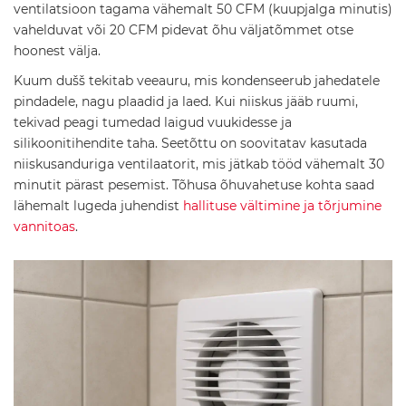
D
ventilatsioon tagama vähemalt 50 CFM (kuupjalga minutis)
u
vahelduvat või 20 CFM pidevat õhu väljatõmmet otse
š
hoonest välja.
i
k
Kuum dušš tekitab veeauru, mis kondenseerub jahedatele
o
m
pindadele, nagu plaadid ja laed. Kui niiskus jääb ruumi,
p
tekivad peagi tumedad laigud vuukidesse ja
l
silikoonitihendite taha. Seetõttu on soovitatav kasutada
e
niiskusanduriga ventilaatorit, mis jätkab tööd vähemalt 30
k
t
minutit pärast pesemist. Tõhusa õhuvahetuse kohta saad
i
lähemalt lugeda juhendist
hallituse vältimine ja tõrjumine
d
vannitoas
.
D
u
š
i
s
e
g
i
s
t