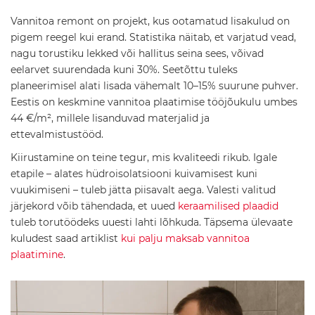
r
Vannitoa remont on projekt, kus ootamatud lisakulud on
a
a
pigem reegel kui erand. Statistika näitab, et varjatud vead,
m
nagu torustiku lekked või hallitus seina sees, võivad
i
eelarvet suurendada kuni 30%. Seetõttu tuleks
k
planeerimisel alati lisada vähemalt 10–15% suurune puhver.
a
Eestis on keskmine vannitoa plaatimise tööjõukulu umbes
W
44 €/m², millele lisanduvad materjalid ja
C
ettevalmistustööd.
-
p
Kiirustamine on teine tegur, mis kvaliteedi rikub. Igale
o
etapile – alates hüdroisolatsiooni kuivamisest kuni
t
i
vuukimiseni – tuleb jätta piisavalt aega. Valesti valitud
d
järjekord võib tähendada, et uued
keraamilised plaadid
tuleb torutöödeks uuesti lahti lõhkuda. Täpsema ülevaate
K
kuludest saad artiklist
kui palju maksab vannitoa
e
r
plaatimine
.
a
a
m
i