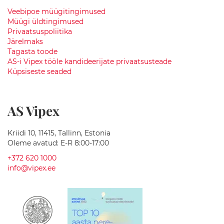
t
Veebipoe müügitingimused
i
Müügi üldtingimused
d
Privaatsuspoliitika
Plaadid
Järelmaks
ja
Tagasta toode
viimistlus
AS-i Vipex tööle kandideerijate privaatsusteade
Küpsiseste seaded
K
e
r
AS Vipex
a
a
m
Kriidi 10, 11415, Tallinn, Estonia
i
Oleme avatud: E-R 8:00-17:00
l
i
+372 620 1000
s
info@vipex.ee
e
d
p
l
a
a