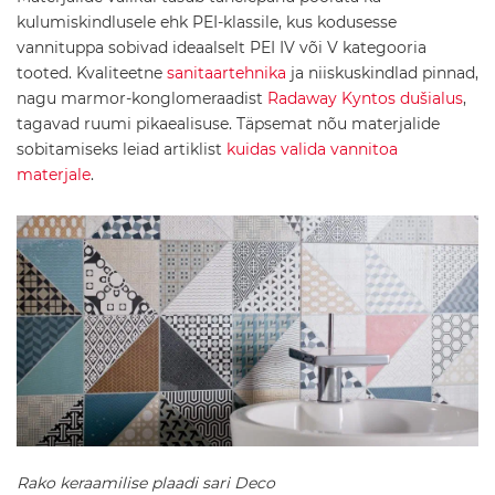
p
kulumiskindlusele ehk PEI-klassile, kus kodusesse
i
vannituppa sobivad ideaalselt PEI IV või V kategooria
d
tooted. Kvaliteetne
sanitaartehnika
ja niiskuskindlad pinnad,
P
nagu marmor-konglomeraadist
Radaway Kyntos dušialus
,
e
tagavad ruumi pikaealisuse. Täpsemat nõu materjalide
e
sobitamiseks leiad artiklist
kuidas valida vannitoa
g
e
materjale
.
l
k
a
p
i
d
V
a
l
a
m
u
k
a
Rako keraamilise plaadi sari Deco