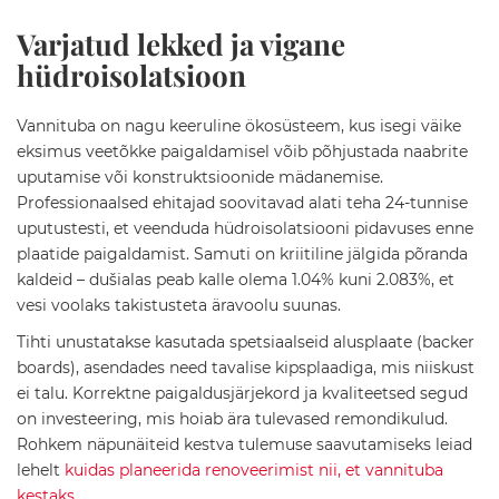
p
i
Varjatud lekked ja vigane
d
hüdroisolatsioon
V
a
n
Vannituba on nagu keeruline ökosüsteem, kus isegi väike
n
eksimus veetõkke paigaldamisel võib põhjustada naabrite
i
uputamise või konstruktsioonide mädanemise.
t
o
Professionaalsed ehitajad soovitavad alati teha 24-tunnise
a
uputustesti, et veenduda hüdroisolatsiooni pidavuses enne
v
plaatide paigaldamist. Samuti on kriitiline jälgida põranda
a
kaldeid – dušialas peab kalle olema 1.04% kuni 2.083%, et
l
g
vesi voolaks takistusteta äravoolu suunas.
u
Tihti unustatakse kasutada spetsiaalseid alusplaate (backer
s
t
boards), asendades need tavalise kipsplaadiga, mis niiskust
i
ei talu. Korrektne paigaldusjärjekord ja kvaliteetsed segud
d
on investeering, mis hoiab ära tulevased remondikulud.
Rohkem näpunäiteid kestva tulemuse saavutamiseks leiad
V
a
lehelt
kuidas planeerida renoveerimist nii, et vannituba
l
kestaks
.