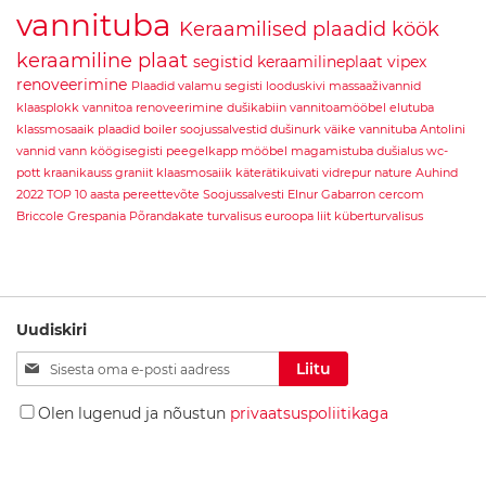
vannituba
Köök
Keraamilised plaadid
köök
keraamiline plaat
segistid
keraamilineplaat
vipex
K
ö
renoveerimine
Plaadid
valamu
segisti
looduskivi
massaaživannid
ö
klaasplokk
vannitoa renoveerimine
dušikabiin
vannitoamööbel
elutuba
g
klassmosaaik plaadid
boiler
soojussalvestid
dušinurk
väike vannituba
Antolini
i
vannid
vann
köögisegisti
peegelkapp
mööbel
magamistuba
dušialus
wc-
v
pott
kraanikauss
graniit
klaasmosaiik
käterätikuivati
vidrepur
nature
Auhind
a
2022
TOP 10 aasta pereettevõte
Soojussalvesti
Elnur Gabarron
cercom
l
a
Briccole
Grespania
Põrandakate
turvalisus
euroopa liit
küberturvalisus
m
u
K
ö
Uudiskiri
ö
g
Liitu
Liitu
i
uudiskirjaga:
s
Olen lugenud ja nõustun
privaatsuspoliitikaga
e
g
i
s