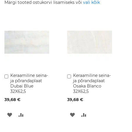
i
Märgi tooted ostukorvi lisamiseks või
vali kõik
d
V
a
n
n
i
t
o
a
m
ö
ö
Keraamiline seina-
Keraamiline seina-
Lisa
Lisa
b
ja põrandaplaat
ja põrandaplaat
ostukorvi
ostukorvi
e
Dubai Blue
Osaka Blanco
l
32X62,5
32X62,5
S
39,68 €
39,68 €
e
i
n
LISA
LISA
LISA
LISA
a
SOOVINIMEKIRJA
VÕRDLUSESSE
SOOVINIMEKIRJA
VÕRDLUSESSE
k
a