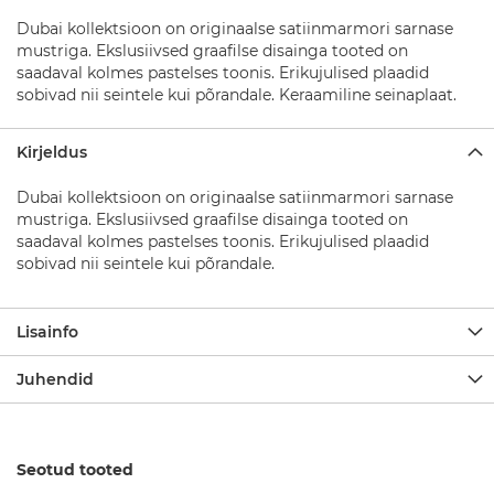
D
u
Dubai kollektsioon on originaalse satiinmarmori sarnase
š
mustriga. Ekslusiivsed graafilse disainga tooted on
i
saadaval kolmes pastelses toonis. Erikujulised plaadid
k
sobivad nii seintele kui põrandale. Keraamiline seinaplaat.
o
m
p
Kirjeldus
l
e
Dubai kollektsioon on originaalse satiinmarmori sarnase
k
mustriga. Ekslusiivsed graafilse disainga tooted on
t
i
saadaval kolmes pastelses toonis. Erikujulised plaadid
d
sobivad nii seintele kui põrandale.
D
u
Lisainfo
š
i
Juhendid
s
e
g
i
s
Seotud tooted
t