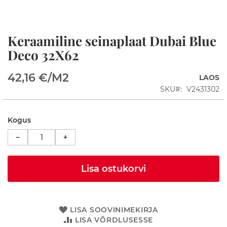
d
D
u
Keraamiline seinaplaat Dubai Blue
Skip
š
to
Deco 32X62
i
the
n
beginning
u
42,16 €
/M2
LAOS
of
r
the
g
SKU
V2431302
a
images
d
gallery
Kogus
D
u
−
+
š
i
a
Lisa ostukorvi
l
u
s
e
d
LISA SOOVINIMEKIRJA
LISA VÕRDLUSESSE