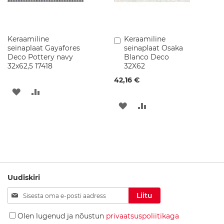
p
i
d
V
Keraamiline
Keraamiline
Lisa
a
seinaplaat Gayafores
seinaplaat Osaka
ostukorvi
n
Deco Pottery navy
Blanco Deco
n
32x62,5 17418
32X62
i
42,16 €
t
o
LISA
LISA
a
LISA
LISA
SOOVINIMEKIRJA
VÕRDLUSESSE
v
a
SOOVINIMEKIRJA
VÕRDLUSESSE
l
g
u
s
t
i
Uudiskiri
d
Liitu
Liitu
V
uudiskirjaga:
a
Olen lugenud ja nõustun
privaatsuspoliitikaga
l