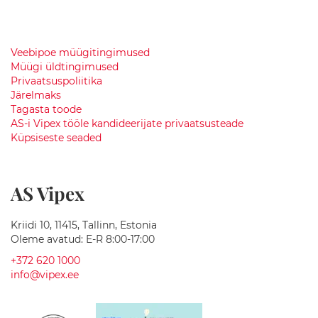
a
m
u
d
Veebipoe müügitingimused
Müügi üldtingimused
G
Privaatsuspoliitika
r
Järelmaks
a
n
Tagasta toode
i
AS-i Vipex tööle kandideerijate privaatsusteade
i
Küpsiseste seaded
t
v
a
l
AS Vipex
a
m
u
Kriidi 10, 11415, Tallinn, Estonia
d
Oleme avatud: E-R 8:00-17:00
+372 620 1000
K
info@vipex.ee
e
r
a
a