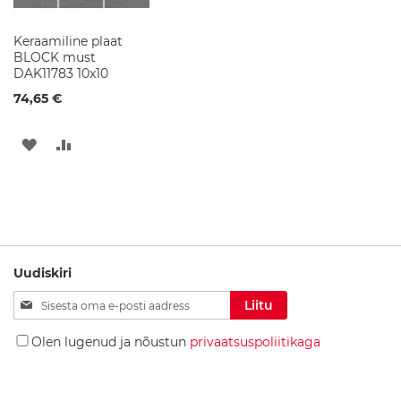
r
a
Keraamiline plaat
a
BLOCK must
m
DAK11783 10x10
i
k
74,65 €
a
LISA
LISA
W
C
SOOVINIMEKIRJA
VÕRDLUSESSE
-
p
o
t
i
d
Uudiskiri
K
Liitu
Liitu
e
uudiskirjaga:
r
a
Olen lugenud ja nõustun
privaatsuspoliitikaga
a
m
i