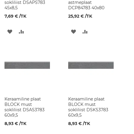
p
sokliliist DSAPS783
astmeplaat
i
45x8,5
DCP84783 40x80
d
7,69 €
/TK
25,92 €
/TK
V
a
LISA
LISA
LISA
LISA
n
n
SOOVINIMEKIRJA
VÕRDLUSESSE
SOOVINIMEKIRJA
VÕRDLUSESSE
i
t
o
a
v
a
l
g
u
s
t
Keraamiline plaat
Keraamiline plaat
i
BLOCK must
BLOCK must
d
sokliliist DSAS3783
sokliliist DSKS3783
60x9,5
60x9,5
V
8,93 €
/TK
8,93 €
/TK
a
l