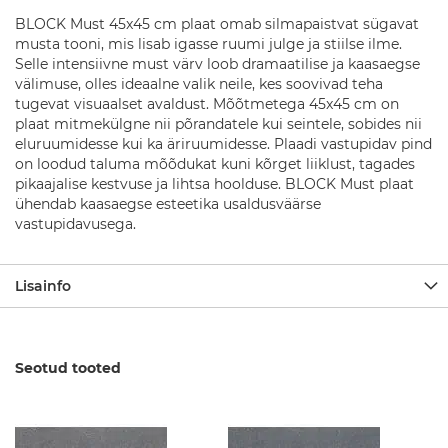
D
u
BLOCK Must 45x45 cm plaat omab silmapaistvat sügavat
š
musta tooni, mis lisab igasse ruumi julge ja stiilse ilme.
i
Selle intensiivne must värv loob dramaatilise ja kaasaegse
k
välimuse, olles ideaalne valik neile, kes soovivad teha
o
tugevat visuaalset avaldust. Mõõtmetega 45x45 cm on
m
plaat mitmekülgne nii põrandatele kui seintele, sobides nii
p
eluruumidesse kui ka äriruumidesse. Plaadi vastupidav pind
l
on loodud taluma mõõdukat kuni kõrget liiklust, tagades
e
k
pikaajalise kestvuse ja lihtsa hoolduse. BLOCK Must plaat
t
ühendab kaasaegse esteetika usaldusväärse
i
vastupidavusega.
d
D
Lisainfo
u
š
i
s
e
Seotud tooted
g
i
s
t