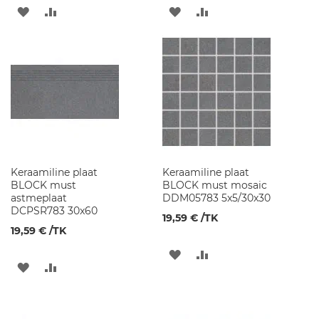
a
LISA
LISA
LISA
LISA
m
u
SOOVINIMEKIRJA
VÕRDLUSESSE
SOOVINIMEKIRJA
VÕRDLUSESSE
d
G
r
a
n
i
i
t
v
Keraamiline plaat
a
Keraamiline plaat
BLOCK must
l
BLOCK must mosaic
astmeplaat
a
DDM05783 5x5/30x30
DCPSR783 30x60
m
19,59 €
/TK
u
19,59 €
/TK
d
LISA
LISA
K
LISA
LISA
e
SOOVINIMEKIRJA
VÕRDLUSESSE
r
SOOVINIMEKIRJA
VÕRDLUSESSE
a
a