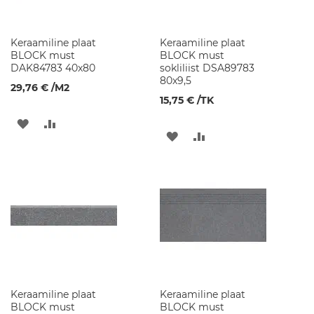
p
i
d
Keraamiline plaat
Keraamiline plaat
BLOCK must
BLOCK must
P
DAK84783 40x80
sokliliist DSA89783
e
80x9,5
e
29,76 €
/M2
g
15,75 €
/TK
e
LISA
LISA
l
LISA
LISA
k
SOOVINIMEKIRJA
VÕRDLUSESSE
a
SOOVINIMEKIRJA
VÕRDLUSESSE
p
i
d
V
a
l
a
m
u
k
Keraamiline plaat
Keraamiline plaat
a
BLOCK must
BLOCK must