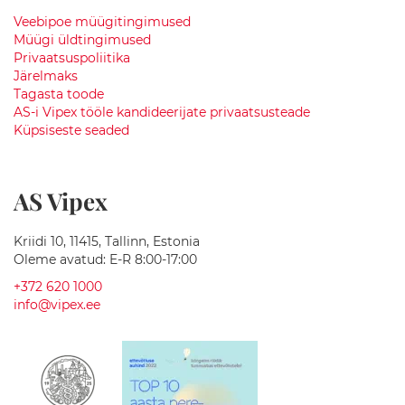
l
i
Veebipoe müügitingimused
s
Müügi üldtingimused
e
Privaatsuspoliitika
d
Järelmaks
v
Tagasta toode
a
AS-i Vipex tööle kandideerijate privaatsusteade
l
Küpsiseste seaded
a
m
u
d
AS Vipex
S
a
Kriidi 10, 11415, Tallinn, Estonia
n
Oleme avatud: E-R 8:00-17:00
i
t
+372 620 1000
a
info@vipex.ee
a
r
t
e
h
n