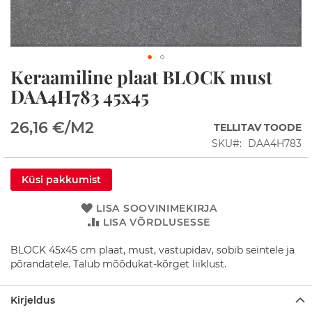
d
D
u
š
Keraamiline plaat BLOCK must
i
Skip
n
to
DAA4H783 45x45
u
the
r
beginning
g
26,16 €
/M2
TELLITAV TOODE
of
a
the
SKU
DAA4H783
d
images
gallery
D
Küsi pakkumist
u
š
LISA SOOVINIMEKIRJA
i
LISA VÕRDLUSESSE
a
l
u
BLOCK 45x45 cm plaat, must, vastupidav, sobib seintele ja
s
põrandatele. Talub mõõdukat-kõrget liiklust.
e
d
Kirjeldus