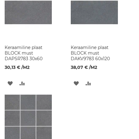
m
i
l
i
s
e
d
v
Keraamiline plaat
Keraamiline plaat
a
BLOCK must
BLOCK must
l
DAPSR783 30x60
DAKV9783 60x120
a
m
30,13 €
/M2
38,07 €
/M2
u
d
LISA
LISA
LISA
LISA
S
a
SOOVINIMEKIRJA
VÕRDLUSESSE
SOOVINIMEKIRJA
VÕRDLUSESSE
n
i
t
a
a
r
k
e