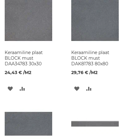
i
d
V
a
n
n
i
t
Keraamiline plaat
Keraamiline plaat
o
BLOCK must
BLOCK must
a
DAA34783 30x30
DAK81783 80x80
m
ö
24,43 €
/M2
29,76 €
/M2
ö
b
e
LISA
LISA
LISA
LISA
l
SOOVINIMEKIRJA
VÕRDLUSESSE
SOOVINIMEKIRJA
VÕRDLUSESSE
S
e
i
n
a
k
a