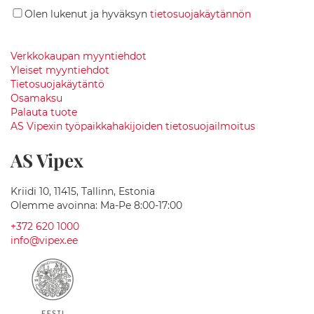
h
Olen lukenut ja hyväksyn
tietosuojakäytännön
u
o
n
e
Verkkokaupan myyntiehdot
e
Yleiset myyntiehdot
n
Tietosuojakäytäntö
v
Osamaksu
a
Palauta tuote
l
AS Vipexin työpaikkahakijoiden tietosuojailmoitus
o
t
AS Vipex
P
e
Kriidi 10, 11415, Tallinn, Estonia
s
Olemme avoinna: Ma-Pe 8:00-17:00
u
a
+372 620 1000
l
info@vipex.ee
l
a
s
G
r