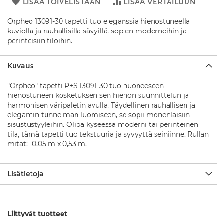
l
LISÄÄ TOIVELISTAAN
LISÄÄ VERTAILUUN
u
s
Orpheo 13091-30 tapetti tuo eleganssia hienostuneella
t
kuviolla ja rauhallisilla sävyillä, sopien moderneihin ja
a
perinteisiin tiloihin.
t
S
Kuvaus
u
i
"Orpheo" tapetti P+S 13091-30 tuo huoneeseen
h
hienostuneen kosketuksen sen hienon suunnittelun ja
k
harmonisen väripaletin avulla. Täydellinen rauhallisen ja
u
s
elegantin tunnelman luomiseen, se sopii monenlaisiin
a
sisustustyyleihin. Olipa kyseessä moderni tai perinteinen
r
tila, tämä tapetti tuo tekstuuria ja syvyyttä seiniinne. Rullan
j
mitat: 10,05 m x 0,53 m.
a
t
Lisätietoja
S
u
i
h
k
Liittyvät tuotteet