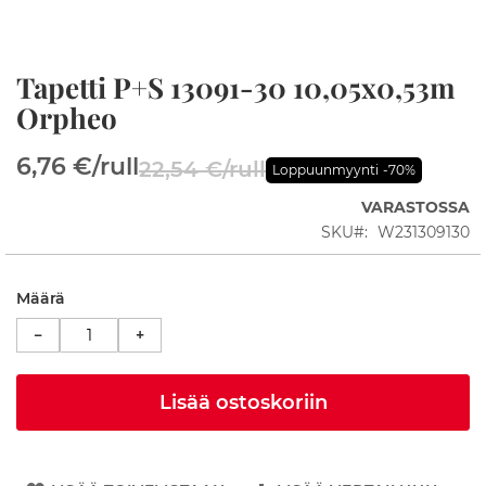
p
i
t
Tapetti P+S 13091-30 10,05x0,53m
Skip
S
to
Orpheo
u
the
i
beginning
h
6,76 €
/rull
22,54 €
/rull
of
k
Loppuunmyynti
-70%
the
u
VARASTOSSA
n
images
u
SKU
W231309130
gallery
r
k
a
Määrä
t
−
+
S
u
i
Lisää ostoskoriin
h
k
u
a