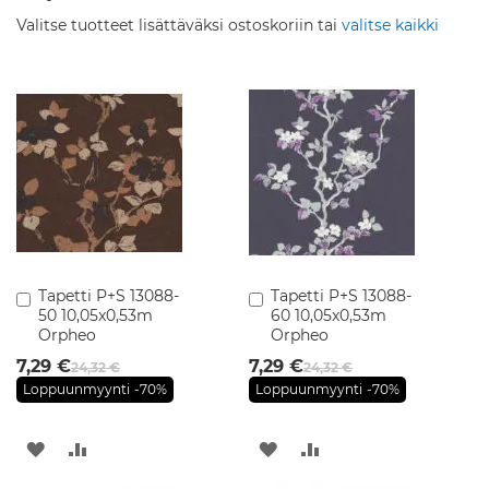
u
Valitse tuotteet lisättäväksi ostoskoriin tai
valitse kaikki
s
e
k
o
i
t
t
i
m
e
t
K
y
Tapetti P+S 13088-
Tapetti P+S 13088-
Lisää
Lisää
l
50 10,05x0,53m
60 10,05x0,53m
ostoskoriin
ostoskoriin
p
Orpheo
Orpheo
y
h
7,29 €
7,29 €
24,32 €
24,32 €
u
Loppuunmyynti
-70%
Loppuunmyynti
-70%
o
n
e
LISÄÄ
LISÄÄ
LISÄÄ
LISÄÄ
k
a
TOIVELISTAAN
VERTAILUUN
TOIVELISTAAN
VERTAILUUN