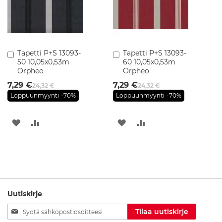
k
a
a
p
i
t
Tapetti P+S 13093-
Tapetti P+S 13093-
Lisää
Lisää
50 10,05x0,53m
60 10,05x0,53m
ostoskoriin
ostoskoriin
Orpheo
Orpheo
A
l
7,29 €
7,29 €
24,32 €
24,32 €
l
Loppuunmyynti
-70%
Loppuunmyynti
-70%
a
s
k
LISÄÄ
LISÄÄ
LISÄÄ
LISÄÄ
a
a
TOIVELISTAAN
VERTAILUUN
TOIVELISTAAN
VERTAILUUN
p
i
t
K
y
Uutiskirje
l
p
Tilaa
Tilaa uutiskirje
y
uutiskirjeemme: