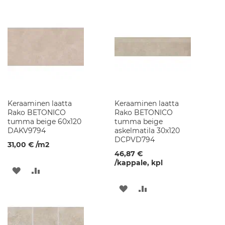
i
TOIVELISTAAN
VERTAILUUN
i
k
k
a
W
C
-
i
s
t
Keraaminen laatta
Keraaminen laatta
u
Rako BETONICO
Rako BETONICO
i
tumma beige 60x120
tumma beige
n
DAKV9794
askelmatila 30x120
DCPVD794
31,00 €
/m2
K
46,87 €
e
/kappale, kpl
r
LISÄÄ
LISÄÄ
a
a
TOIVELISTAAN
VERTAILUUN
LISÄÄ
LISÄÄ
m
i
TOIVELISTAAN
VERTAILUUN
s
e