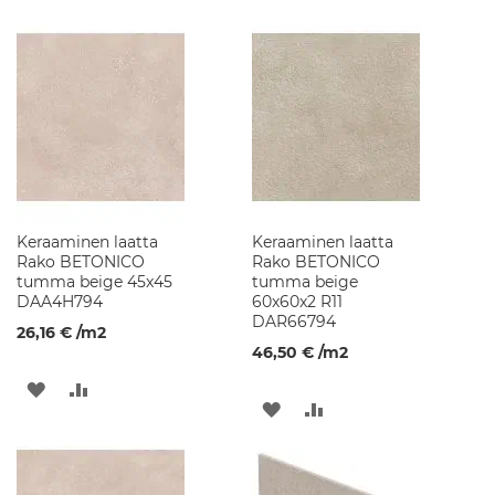
u
s
e
k
o
i
t
t
i
m
e
t
Keraaminen laatta
Keraaminen laatta
Rako BETONICO
Rako BETONICO
K
tumma beige 45x45
tumma beige
y
DAA4H794
60x60x2 R11
l
DAR66794
p
26,16 €
/m2
y
46,50 €
/m2
h
u
LISÄÄ
LISÄÄ
o
LISÄÄ
LISÄÄ
n
TOIVELISTAAN
VERTAILUUN
e
TOIVELISTAAN
VERTAILUUN
k
a