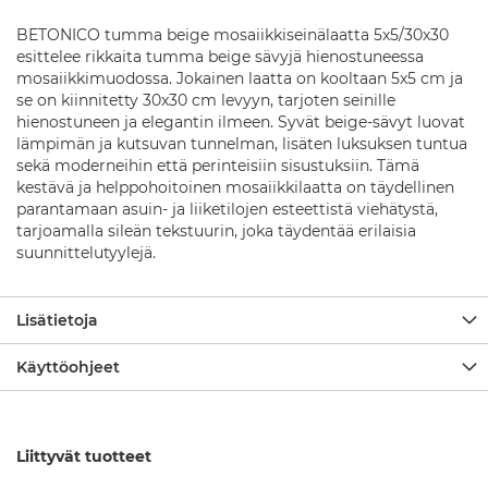
l
u
BETONICO tumma beige mosaiikkiseinälaatta 5x5/30x30
s
esittelee rikkaita tumma beige sävyjä hienostuneessa
t
mosaiikkimuodossa. Jokainen laatta on kooltaan 5x5 cm ja
a
t
se on kiinnitetty 30x30 cm levyyn, tarjoten seinille
hienostuneen ja elegantin ilmeen. Syvät beige-sävyt luovat
S
lämpimän ja kutsuvan tunnelman, lisäten luksuksen tuntua
u
sekä moderneihin että perinteisiin sisustuksiin. Tämä
i
kestävä ja helppohoitoinen mosaiikkilaatta on täydellinen
h
parantamaan asuin- ja liiketilojen esteettistä viehätystä,
k
tarjoamalla sileän tekstuurin, joka täydentää erilaisia
u
suunnittelutyylejä.
s
a
r
j
Lisätietoja
a
t
Käyttöohjeet
S
u
i
h
Liittyvät tuotteet
k