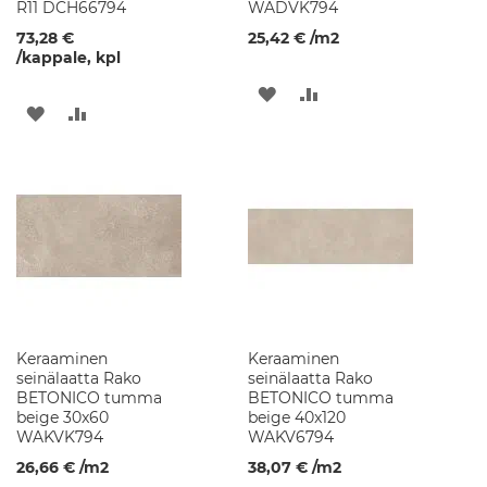
R11 DCH66794
WADVK794
a
n
73,28 €
25,42 €
/m2
i
/kappale, kpl
i
t
LISÄÄ
LISÄÄ
t
LISÄÄ
LISÄÄ
i
TOIVELISTAAN
VERTAILUUN
a
TOIVELISTAAN
VERTAILUUN
l
t
a
a
t
K
e
r
a
Keraaminen
Keraaminen
a
seinälaatta Rako
seinälaatta Rako
m
BETONICO tumma
BETONICO tumma
i
beige 30x60
beige 40x120
s
WAKVK794
WAKV6794
e
t
26,66 €
/m2
38,07 €
/m2
p