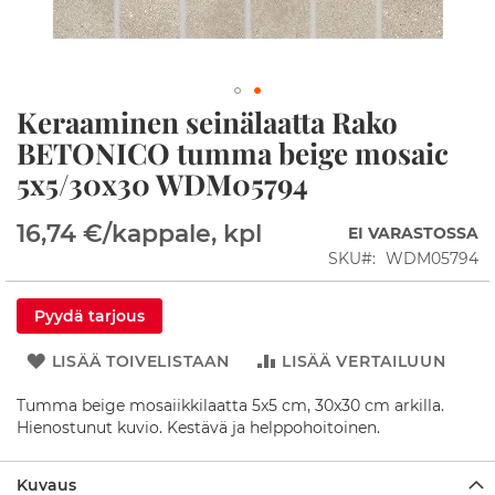
p
i
t
S
Keraaminen seinälaatta Rako
u
Skip
i
to
BETONICO tumma beige mosaic
h
the
5x5/30x30 WDM05794
k
beginning
u
of
n
the
16,74 €
/kappale, kpl
EI VARASTOSSA
u
images
r
SKU
WDM05794
gallery
k
a
t
Pyydä tarjous
S
LISÄÄ TOIVELISTAAN
LISÄÄ VERTAILUUN
u
i
Tumma beige mosaiikkilaatta 5x5 cm, 30x30 cm arkilla.
h
Hienostunut kuvio. Kestävä ja helppohoitoinen.
k
u
a
Kuvaus