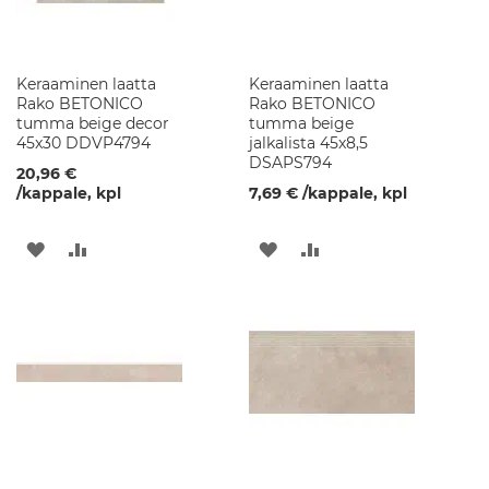
k
a
a
p
Keraaminen laatta
Keraaminen laatta
i
Rako BETONICO
Rako BETONICO
t
tumma beige decor
tumma beige
45x30 DDVP4794
jalkalista 45x8,5
A
DSAPS794
20,96 €
l
/kappale, kpl
7,69 €
/kappale, kpl
l
a
s
LISÄÄ
LISÄÄ
LISÄÄ
LISÄÄ
k
a
TOIVELISTAAN
VERTAILUUN
TOIVELISTAAN
VERTAILUUN
a
p
i
t
K
y
l
p
y