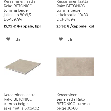
h
Keraaminen laatta
Keraaminen laatta
u
Rako BETONICO
Rako BETONICO
o
tumma beige
tumma beige
n
jalkalista 80x9,5
askelmatila 40x80
e
DSA89794
DCP84794
e
15,75 €
/kappale, kpl
25,92 €
/kappale, kpl
n
v
a
LISÄÄ
LISÄÄ
LISÄÄ
LISÄÄ
l
o
TOIVELISTAAN
VERTAILUUN
TOIVELISTAAN
VERTAILUUN
t
P
e
s
u
a
l
l
a
Keraaminen laatta
Keraaminen
s
Rako BETONICO
seinälaatta Rako
tumma beige
BETONICO tumma
G
askelmatila 60x60x2
beige 30x60
r