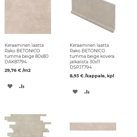
l
u
s
t
e
e
t
Keraaminen laatta
Keraaminen laatta
S
Rako BETONICO
Rako BETONICO
e
tumma beige 80x80
tumma beige kovera
i
DAK81794
jalkalista 30x11
n
DSPJT794
ä
29,76 €
/m2
k
8,93 €
/kappale, kpl
a
LISÄÄ
LISÄÄ
a
LISÄÄ
LISÄÄ
p
TOIVELISTAAN
VERTAILUUN
i
TOIVELISTAAN
VERTAILUUN
t
P
e
i
l
i