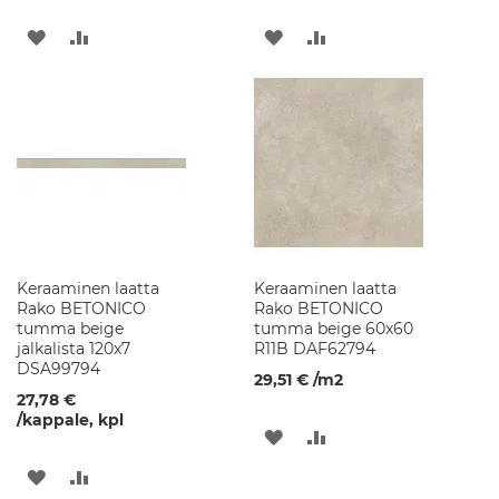
e
s
LISÄÄ
LISÄÄ
LISÄÄ
LISÄÄ
u
TOIVELISTAAN
VERTAILUUN
TOIVELISTAAN
VERTAILUUN
a
l
t
a
a
t
S
a
n
i
Keraaminen laatta
Keraaminen laatta
t
Rako BETONICO
Rako BETONICO
a
tumma beige
tumma beige 60x60
a
jalkalista 120x7
R11B DAF62794
r
DSA99794
i
29,51 €
/m2
k
27,78 €
e
/kappale, kpl
LISÄÄ
LISÄÄ
r
a
TOIVELISTAAN
VERTAILUUN
LISÄÄ
LISÄÄ
m