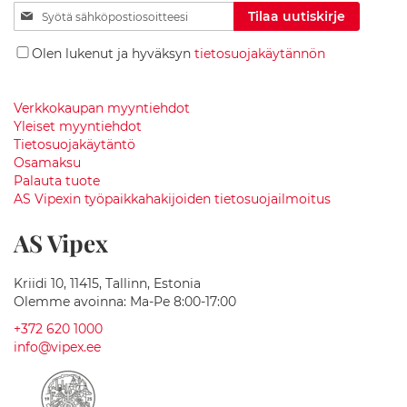
v
Tilaa
Tilaa uutiskirje
i
uutiskirjeemme:
k
Olen lukenut ja hyväksyn
tietosuojakäytännön
k
e
e
t
Verkkokaupan myyntiehdot
Yleiset myyntiehdot
H
Tietosuojakäytäntö
i
Osamaksu
e
Palauta tuote
r
AS Vipexin työpaikkahakijoiden tietosuojailmoitus
o
n
AS Vipex
t
a
k
Kriidi 10, 11415, Tallinn, Estonia
y
Olemme avoinna: Ma-Pe 8:00-17:00
l
p
+372 620 1000
y
info@vipex.ee
a
m
m
e