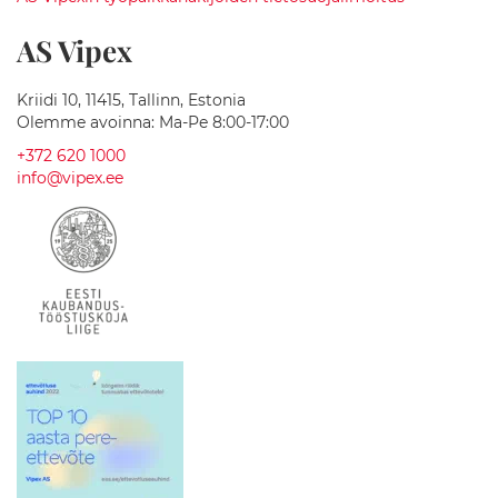
h
u
AS Vipex
o
n
e
Kriidi 10, 11415, Tallinn, Estonia
e
Olemme avoinna: Ma-Pe 8:00-17:00
n
v
+372 620 1000
a
info@vipex.ee
l
o
t
P
e
s
u
a
l
l
a
s
G
r