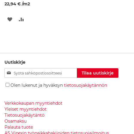
22,94 €
/m2
k
a
a
LISÄÄ
LISÄÄ
p
i
TOIVELISTAAN
VERTAILUUN
t
A
l
l
a
Uutiskirje
s
k
Tilaa
Tilaa uutiskirje
a
uutiskirjeemme:
a
Olen lukenut ja hyväksyn
tietosuojakäytännön
p
i
t
Verkkokaupan myyntiehdot
K
Yleiset myyntiehdot
y
Tietosuojakäytäntö
l
Osamaksu
p
Palauta tuote
y
AS Vipexin työpaikkahakijoiden tietosuojailmoitus