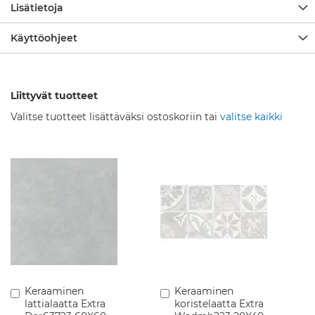
u
Lisätietoja
s
e
Käyttöohjeet
k
o
i
t
t
Liittyvät tuotteet
i
Valitse tuotteet lisättäväksi ostoskoriin tai
valitse kaikki
m
e
t
K
y
l
p
y
h
u
o
n
e
Keraaminen
Keraaminen
Lisää
Lisää
k
lattialaatta Extra
koristelaatta Extra
ostoskoriin
ostoskoriin
a