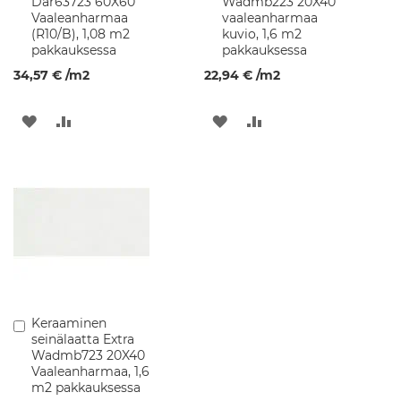
Dar63723 60X60
Wadmb223 20X40
l
Vaaleanharmaa
vaaleanharmaa
u
(R10/B), 1,08 m2
kuvio, 1,6 m2
s
pakkauksessa
pakkauksessa
t
e
34,57 €
/m2
22,94 €
/m2
e
t
LISÄÄ
LISÄÄ
LISÄÄ
LISÄÄ
S
TOIVELISTAAN
VERTAILUUN
TOIVELISTAAN
VERTAILUUN
e
i
n
ä
k
a
a
p
i
t
Keraaminen
Lisää
P
seinälaatta Extra
ostoskoriin
e
Wadmb723 20X40
i
Vaaleanharmaa, 1,6
l
m2 pakkauksessa
i