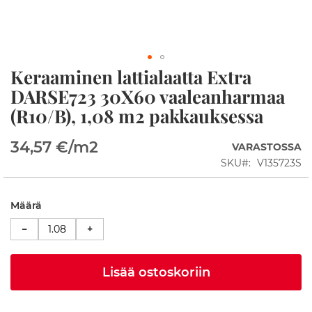
p
i
t
S
Keraaminen lattialaatta Extra
u
Skip
i
to
DARSE723 30X60 vaaleanharmaa
h
the
(R10/B), 1,08 m2 pakkauksessa
k
beginning
u
of
n
the
34,57 €
/m2
VARASTOSSA
u
images
r
SKU
V135723S
gallery
k
a
t
Määrä
S
−
+
u
i
h
Lisää ostoskoriin
k
u
a