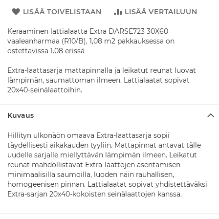
l
u
LISÄÄ TOIVELISTAAN
LISÄÄ VERTAILUUN
s
t
Keraaminen lattialaatta Extra DARSE723 30X60
a
vaaleanharmaa (R10/B), 1,08 m2 pakkauksessa on
t
ostettavissa 1.08 erissä
S
Extra-laattasarja mattapinnalla ja leikatut reunat luovat
u
lämpimän, saumattoman ilmeen. Lattialaatat sopivat
i
h
20x40-seinälaattoihin.
k
u
Kuvaus
s
a
r
Hillityn ulkonäön omaava Extra-laattasarja sopii
j
täydellisesti aikakauden tyyliin. Mattapinnat antavat tälle
a
uudelle sarjalle miellyttävän lämpimän ilmeen. Leikatut
t
reunat mahdollistavat Extra-laattojen asentamisen
minimaalisilla saumoilla, luoden näin rauhallisen,
S
homogeenisen pinnan. Lattialaatat sopivat yhdistettäväksi
u
Extra-sarjan 20x40-kokoisten seinälaattojen kanssa.
i
h
k