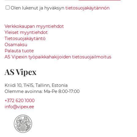
a
Olen lukenut ja hyväksyn
tietosuojakäytännön
n
i
i
t
Verkkokaupan myyntiehdot
t
Yleiset myyntiehdot
i
Tietosuojakäytäntö
a
Osamaksu
l
Palauta tuote
t
AS Vipexin työpaikkahakijoiden tietosuojailmoitus
a
a
AS Vipex
t
K
Kriidi 10, 11415, Tallinn, Estonia
e
Olemme avoinna: Ma-Pe 8:00-17:00
r
a
+372 620 1000
a
info@vipex.ee
m
i
s
e
t
p