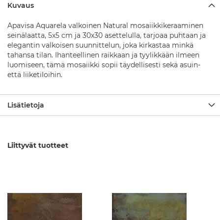
l
Kuvaus
u
s
Apavisa Aquarela valkoinen Natural mosaiikkikeraaminen
t
seinälaatta, 5x5 cm ja 30x30 asettelulla, tarjoaa puhtaan ja
a
t
elegantin valkoisen suunnittelun, joka kirkastaa minkä
tahansa tilan. Ihanteellinen raikkaan ja tyylikkään ilmeen
S
luomiseen, tämä mosaiikki sopii täydellisesti sekä asuin-
u
että liiketiloihin.
i
h
k
Lisätietoja
u
s
a
r
j
Liittyvät tuotteet
a
t
S
u
i
h
k