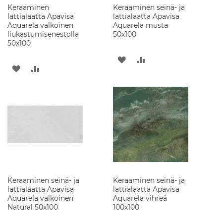
l
Keraaminen
Keraaminen seinä- ja
u
lattialaatta Apavisa
lattialaatta Apavisa
s
Aquarela valkoinen
Aquarela musta
t
liukastumisenestolla
50x100
e
50x100
e
t
LISÄÄ
LISÄÄ
LISÄÄ
LISÄÄ
TOIVELISTAAN
VERTAILUUN
S
TOIVELISTAAN
VERTAILUUN
e
i
n
ä
k
a
a
p
i
t
Keraaminen seinä- ja
Keraaminen seinä- ja
P
lattialaatta Apavisa
lattialaatta Apavisa
e
Aquarela valkoinen
Aquarela vihreä
i
Natural 50x100
100x100
l
i