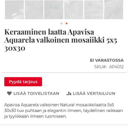
p
i
t
S
Keraaminen laatta Apavisa
u
Skip
i
to
Aquarela valkoinen mosaiikki 5x5
h
the
30x30
k
beginning
u
of
n
the
EI VARASTOSSA
u
images
r
SKU
AP4012
gallery
k
a
t
Pyydä tarjous
S
LISÄÄ TOIVELISTAAN
LISÄÄ VERTAILUUN
u
i
Apavisa Aquarela valkoinen Natural mosaiikkilaatta 5x5
h
30x30 tuo puhtaan ja elegantin ilmeen, täydellinen raikkaan
k
ja tyylikkään ilmeen luomiseen.
u
a