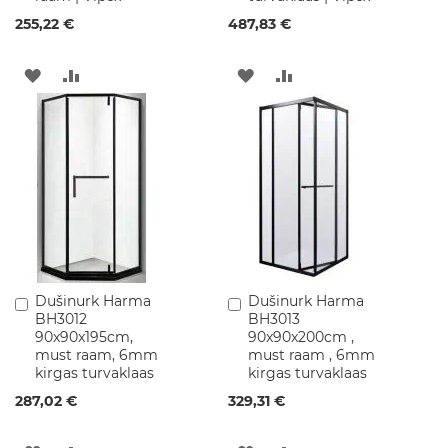
l
i
255,22 €
487,83 €
s
e
LISA
LISA
LISA
LISA
d
v
SOOVINIMEKIRJA
VÕRDLUSESSE
SOOVINIMEKIRJA
VÕRDLUSESSE
a
l
a
m
u
d
S
a
n
i
Dušinurk Harma
Dušinurk Harma
Lisa
Lisa
t
BH3012
BH3013
ostukorvi
ostukorvi
a
90x90x195cm,
90x90x200cm ,
a
must raam, 6mm
must raam , 6mm
r
kirgas turvaklaas
kirgas turvaklaas
t
287,02 €
329,31 €
e
h
n