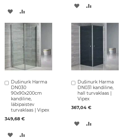
p
LISA
LISA
i
LISA
LISA
d
SOOVINIMEKIRJA
VÕRDLUSESSE
SOOVINIMEKIRJA
VÕRDLUSESSE
V
a
n
n
i
t
o
a
v
a
l
Dušinurk Harma
Dušinurk Harma
Lisa
Lisa
g
DN030
DN031 kandiline,
ostukorvi
ostukorvi
u
90x90x200cm
hall turvaklaas |
s
kandiline,
Vipex
t
läbipaistev
i
367,04 €
turvaklaas | Vipex
d
349,68 €
LISA
LISA
V
a
SOOVINIMEKIRJA
VÕRDLUSESSE
LISA
LISA
l