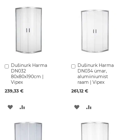
a
SOOVINIMEKIRJA
VÕRDLUSESSE
m
u
d
G
r
a
n
i
i
t
Dušinurk Harma
Dušinurk Harma
Lisa
Lisa
v
DN032
DN034 ümar,
ostukorvi
ostukorvi
a
80x80x190cm |
alumiiniumist
l
Vipex
raam | Vipex
a
239,33 €
261,12 €
m
u
d
LISA
LISA
LISA
LISA
K
SOOVINIMEKIRJA
VÕRDLUSESSE
SOOVINIMEKIRJA
VÕRDLUSESSE
e
r
a
a