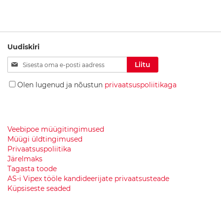
V
a
n
n
Uudiskiri
i
t
Liitu
Liitu
a
uudiskirjaga:
r
Olen lugenud ja nõustun
privaatsuspoliitikaga
v
i
k
u
d
Veebipoe müügitingimused
Müügi üldtingimused
V
Privaatsuspoliitika
a
Järelmaks
n
Tagasta toode
n
i
AS-i Vipex tööle kandideerijate privaatsusteade
t
Küpsiseste seaded
o
a
a