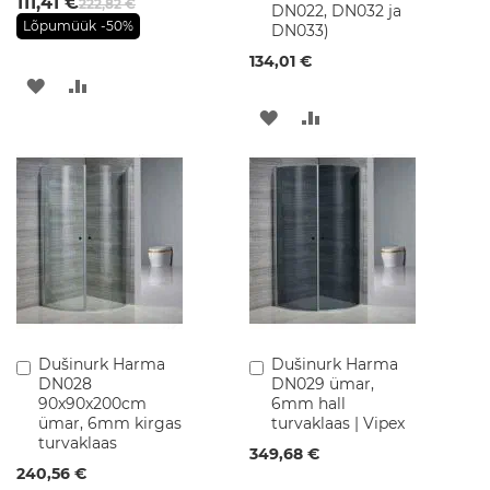
111,41 €
222,82 €
DN022, DN032 ja
p
Lõpumüük
-50%
DN033)
i
d
134,01 €
LISA
LISA
P
e
LISA
LISA
SOOVINIMEKIRJA
VÕRDLUSESSE
e
g
SOOVINIMEKIRJA
VÕRDLUSESSE
e
l
k
a
p
i
d
V
a
Dušinurk Harma
Dušinurk Harma
Lisa
Lisa
l
DN028
DN029 ümar,
ostukorvi
ostukorvi
a
90x90x200cm
6mm hall
m
ümar, 6mm kirgas
turvaklaas | Vipex
u
turvaklaas
k
349,68 €
a
240,56 €