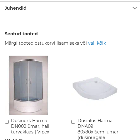
i
d
Juhendid
V
a
n
Seotud tooted
n
i
Märgi tooted ostukorvi lisamiseks või
vali kõik
t
o
a
m
ö
ö
b
e
l
S
e
i
Dušinurk Harma
Dušialus Harma
Lisa
Lisa
n
DN002 ümar, hall
DNA09
ostukorvi
ostukorvi
a
turvaklaas | Vipex
80x80x15cm, ümar
k
(dušinurgale
a