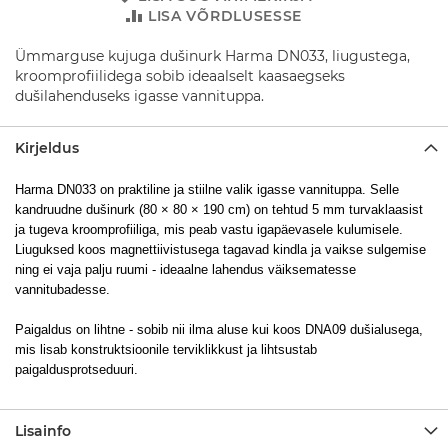
D
LISA VÕRDLUSESSE
u
š
Ümmarguse kujuga dušinurk Harma DN033, liugustega,
i
k
kroomprofiilidega sobib ideaalselt kaasaegseks
o
dušilahenduseks igasse vannituppa.
m
p
l
Kirjeldus
e
k
Harma DN033 on praktiline ja stiilne valik igasse vannituppa. Selle
t
kandruudne dušinurk (80 × 80 × 190 cm) on tehtud 5 mm turvaklaasist
i
ja tugeva kroomprofiiliga, mis peab vastu igapäevasele kulumisele.
d
Liuguksed koos magnettiivistusega tagavad kindla ja vaikse sulgemise
ning ei vaja palju ruumi - ideaalne lahendus väiksematesse
D
vannitubadesse.
u
š
i
Paigaldus on lihtne - sobib nii ilma aluse kui koos DNA09 dušialusega,
s
mis lisab konstruktsioonile terviklikkust ja lihtsustab
e
paigaldusprotseduuri.
g
i
s
Lisainfo
t