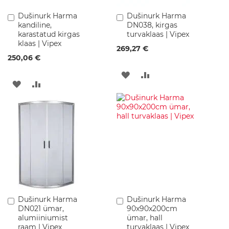
r
Dušinurk Harma
Dušinurk Harma
Lisa
Lisa
a
kandiline,
DN038, kirgas
ostukorvi
ostukorvi
a
karastatud kirgas
turvaklaas | Vipex
m
klaas | Vipex
i
269,27 €
k
250,06 €
a
LISA
LISA
W
LISA
LISA
C
SOOVINIMEKIRJA
VÕRDLUSESSE
-
SOOVINIMEKIRJA
VÕRDLUSESSE
p
o
t
i
d
K
e
r
a
Dušinurk Harma
Dušinurk Harma
Lisa
Lisa
a
DN021 ümar,
90x90x200cm
ostukorvi
ostukorvi
m
alumiiniumist
ümar, hall
i
raam | Vipex
turvaklaas | Vipex