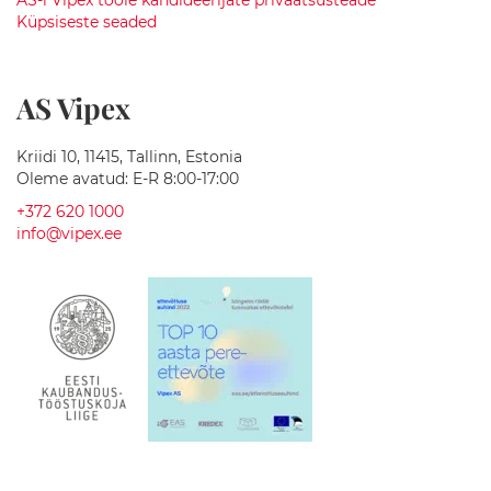
AS-i Vipex tööle kandideerijate privaatsusteade
Küpsiseste seaded
V
a
n
n
AS Vipex
i
t
a
Kriidi 10, 11415, Tallinn, Estonia
r
Oleme avatud: E-R 8:00-17:00
v
+372 620 1000
i
info@vipex.ee
k
u
d
V
a
n
n
i
t
o
a
a