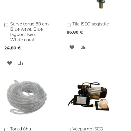
r
a
a
m
Surve torud 80 cm
Tila ISEO segistile
Lisa
Lisa
i
Blue wave, Blue
ostukorvi
ostukorvi
k
86,80 €
lagoon, Iseo,
a
White coral
LISA
LISA
W
24,80 €
C
SOOVINIMEKIRJA
VÕRDLUSESSE
-
LISA
LISA
p
o
SOOVINIMEKIRJA
VÕRDLUSESSE
t
i
d
K
e
r
a
a
m
i
Torud õhu
Veepump ISEO
Lisa
Lisa