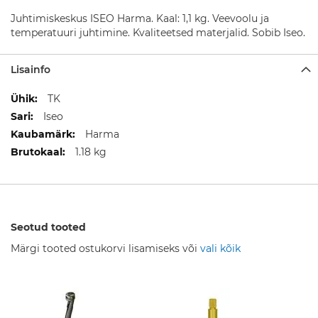
D
u
Juhtimiskeskus ISEO Harma. Kaal: 1,1 kg. Veevoolu ja
š
temperatuuri juhtimine. Kvaliteetsed materjalid. Sobib Iseo.
i
k
o
Lisainfo
m
p
Lisainfo
TK
l
e
Iseo
k
Harma
t
1.18 kg
i
d
D
u
š
Seotud tooted
i
s
Märgi tooted ostukorvi lisamiseks või
vali kõik
e
g
i
s
t