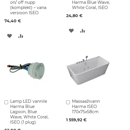
p
on/ off nupp
Harma Blue Wave,
ostukorvi
ostukorvi
i
(komplekt) – vana
White Coral, ISEO
d
versioon ISEO
24,80 €
74,40 €
V
a
LISA
LISA
n
LISA
LISA
n
SOOVINIMEKIRJA
VÕRDLUSESSE
i
SOOVINIMEKIRJA
VÕRDLUSESSE
t
o
a
v
a
l
g
u
s
t
i
Lamp LED vannile
Massaaživann
Lisa
Lisa
d
Harma Blue
Harma ISEO
ostukorvi
ostukorvi
Lagoon, Blue
170x75x58cm
V
Wave, White Coral,
1 559,92 €
a
ISEO (1 plug)
l