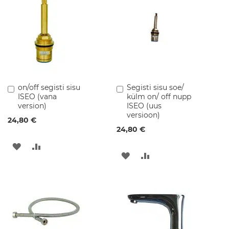
m
i
l
i
s
e
d
v
a
on/off segisti sisu
Segisti sisu soe/
Lisa
Lisa
l
ISEO (vana
külm on/ off nupp
ostukorvi
ostukorvi
a
version)
ISEO (uus
m
versioon)
u
24,80 €
d
24,80 €
S
LISA
LISA
a
LISA
LISA
n
SOOVINIMEKIRJA
VÕRDLUSESSE
i
SOOVINIMEKIRJA
VÕRDLUSESSE
t
a
a
r
k
e