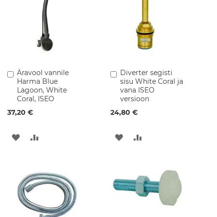
i
d
V
a
n
n
i
Äravool vannile
Diverter segisti
Lisa
Lisa
t
Harma Blue
sisu White Coral ja
ostukorvi
ostukorvi
o
Lagoon, White
vana ISEO
a
Coral, ISEO
versioon
m
ö
37,20 €
24,80 €
ö
b
e
LISA
LISA
LISA
LISA
l
SOOVINIMEKIRJA
VÕRDLUSESSE
SOOVINIMEKIRJA
VÕRDLUSESSE
S
e
i
n
a
k
a