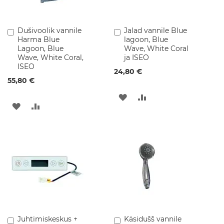
p
i
d
Dušivoolik vannile
Jalad vannile Blue
Lisa
Lisa
Harma Blue
lagoon, Blue
ostukorvi
ostukorvi
P
Lagoon, Blue
Wave, White Coral
e
Wave, White Coral,
ja ISEO
e
ISEO
g
24,80 €
e
55,80 €
l
LISA
LISA
k
LISA
LISA
a
SOOVINIMEKIRJA
VÕRDLUSESSE
p
SOOVINIMEKIRJA
VÕRDLUSESSE
i
d
V
a
l
a
m
u
k
a
Juhtimiskeskus +
Käsidušš vannile
Lisa
Lisa