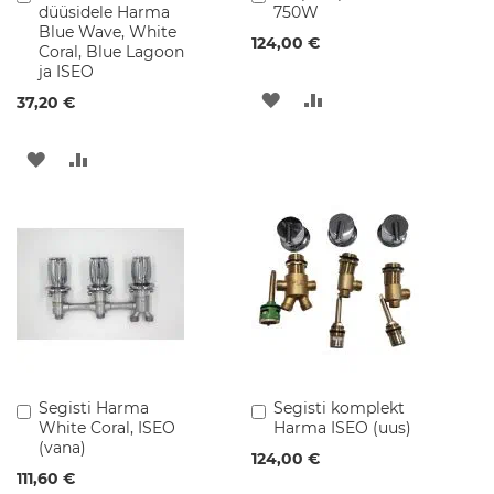
l
düüsidele Harma
750W
ostukorvi
ostukorvi
i
Blue Wave, White
124,00 €
s
Coral, Blue Lagoon
e
ja ISEO
d
LISA
LISA
37,20 €
v
a
SOOVINIMEKIRJA
VÕRDLUSESSE
l
LISA
LISA
a
m
SOOVINIMEKIRJA
VÕRDLUSESSE
u
d
S
a
n
i
t
a
a
r
Segisti Harma
Segisti komplekt
Lisa
Lisa
t
White Coral, ISEO
Harma ISEO (uus)
ostukorvi
ostukorvi
e
(vana)
124,00 €
h
111,60 €
n